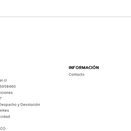
Comprar ahora
INFORMACIÓN
Contacto
r.cl
26958460
iciones
?
Despacho y Devolución
entes
acidad
ICO