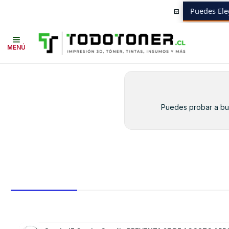
Puedes Ele
Inicio
Toner y tambor
Tambor Original
BROTHER
Equipos BROTHE
MENÚ
Puedes probar a bus