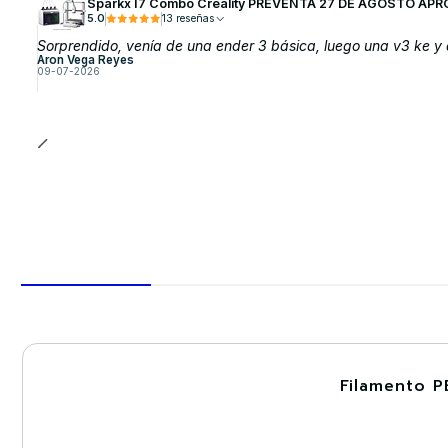
Sparkx I7 Combo Creality PREVENTA 27 DE AGOSTO APR
5.0
13 reseñas
Sorprendido, venía de una ender 3 básica, luego una v3 ke y a
Aron Vega Reyes
09-07-2026
Filamento P
-30%
Nuevo