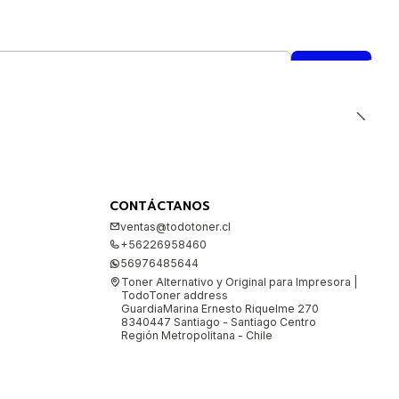
CONTÁCTANOS
ventas@todotoner.cl
+56226958460
56976485644
Toner Alternativo y Original para Impresora |
TodoToner address
GuardiaMarina Ernesto Riquelme 270
8340447 Santiago - Santiago Centro
Región Metropolitana - Chile