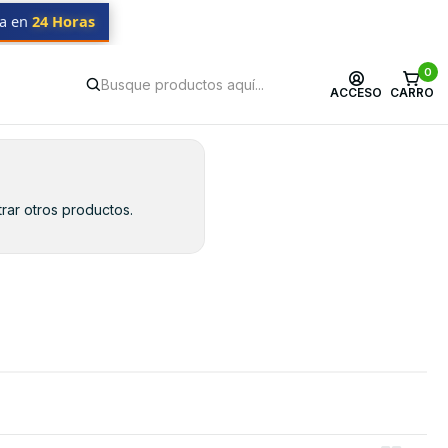
da en
24 Horas
0
ACCESO
CARRO
rar otros productos.