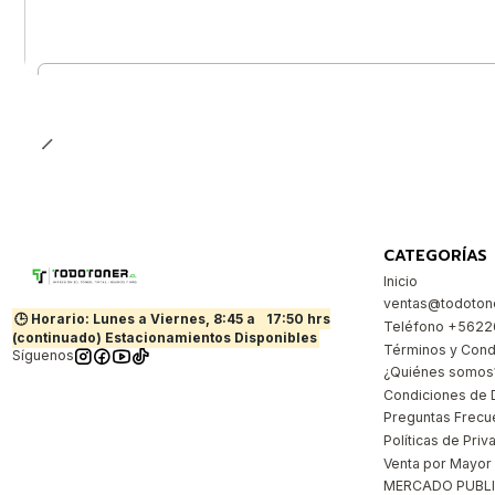
Cantidad
CATEGORÍAS
Inicio
ventas@todotone
🕒 Horario: Lunes a Viernes, 8:45 a
17:50 hrs
Teléfono +562
(continuado) Estacionamientos Disponibles
Términos y Cond
Síguenos
¿Quiénes somos
Condiciones de 
Preguntas Frecu
Políticas de Priv
Venta por Mayor
MERCADO PUBL