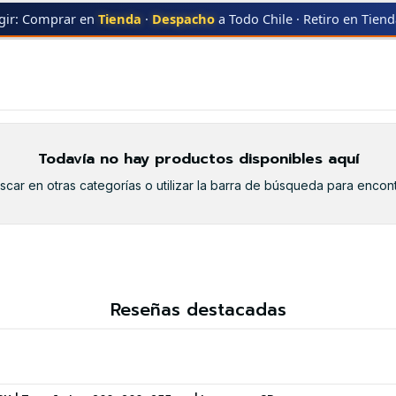
gir: Comprar en
Tienda
·
Despacho
a Todo Chile · Retiro en Tien
R
MFC-7450
MFC-7450
Todavía no hay productos disponibles aquí
car en otras categorías o utilizar la barra de búsqueda para encont
Reseñas destacadas