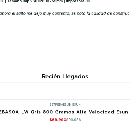
OX | Tamaño Imp 260x260x255mm | Impresora 3D
hora el salto me dejo muy contento, se nota la calidad de construc
Recién Llegados
237PEBAESUN
|
ESUN
EBA90A-LW Gris 800 Gramos Alta Velocidad Esun 
$69.990
$99.986