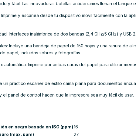
ido y fácil: Las innovadoras botellas antiderrames llenan el tanque
 Imprime y escanea desde tu dispositivo móvil fácilmente con la apl
dad: Interfaces inalámbrica de dos bandas (2,4 GHz/5 GHz) y USB 2.
tes: Incluye una bandeja de papel de 150 hojas y una ranura de ali
e papel, incluidos sobres y fotografías.
ex automática: Imprime por ambas caras del papel para utilizar men
luye un práctico escáner de estilo cama plana para documentos enc
 y el panel de control hacen que la impresora sea muy fácil de usar.
ión en negro basada en ISO (ppm)
16
egro (máx. ppm)
27