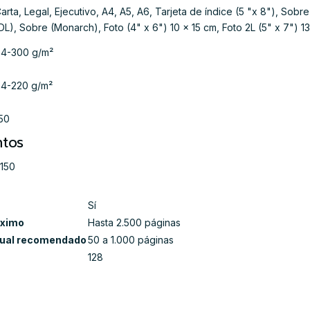
arta, Legal, Ejecutivo, A4, A5, A6, Tarjeta de índice (5 "x 8"), Sob
DL), Sobre (Monarch), Foto (4" x 6") 10 x 15 cm, Foto 2L (5" x 7") 1
4-300 g/m²
4-220 g/m²
50
tos
150
Sí
ximo
Hasta 2.500 páginas
ual recomendado
50 a 1.000 páginas
128