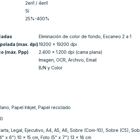
2en1 / 4en1
Sí
25%-400%
zadas
Eliminación de color de fondo, Escaneo 2 a 1
polada (max. dpi)
19200 x 19200 dpi
o (máx. Ppp)
2.400 x 1.200 dpi (cama plana)
Imagen, OCR, Archivo, Email
B/N y Color
lano, Papel Inkjet, Papel reciclado
50
arta, Legal, Ejecutivo, A4, A5, A6, Sobre (Com-10), Sobre (C5), So
4" x 6") 10 x 15 cm, Foto (5" x 7") 13 x 18 cm