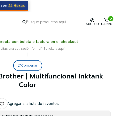
da en
24 Horas
0
ACCESO
CARRO
Postventa propia
Garantía en Chile
recta con boleta o factura en el checkout
itas una cotización formal? Solicítala aquí
|
Comparar
other | Multifuncional Inktank
Color
Agregar a la lista de favoritos