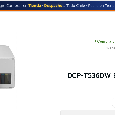
gir: Comprar en
Tienda
·
Despacho
a Todo Chile · Retiro en Tien
ltifuncional Inktank Color
Distribuidor oficial
Compra di
¿Neces
DCP-T536DW Br