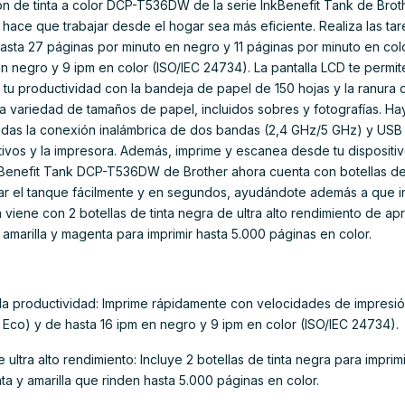
ón de tinta a color DCP-T536DW de la serie InkBenefit Tank de Bro
 hace que trabajar desde el hogar sea más eficiente. Realiza las t
asta 27 páginas por minuto en negro y 11 páginas por minuto en c
n negro y 9 ipm en color (ISO/IEC 24734). La pantalla LCD te permite
 tu productividad con la bandeja de papel de 150 hojas y la ranura
a variedad de tamaños de papel, incluidos sobres y fotografías. Ha
uidas la conexión inalámbrica de dos bandas (2,4 GHz/5 GHz) y USB 2
tivos y la impresora. Además, imprime y escanea desde tu dispositiv
kBenefit Tank DCP-T536DW de Brother ahora cuenta con botellas de
nar el tanque fácilmente y en segundos, ayudándote además a que in
a viene con 2 botellas de tinta negra de ultra alto rendimiento de 
, amarilla y magenta para imprimir hasta 5.000 páginas en color.
y la productividad: Imprime rápidamente con velocidades de impresi
Eco) y de hasta 16 ipm en negro y 9 ipm en color (ISO/IEC 24734).
de ultra alto rendimiento: Incluye 2 botellas de tinta negra para imp
ta y amarilla que rinden hasta 5.000 páginas en color.