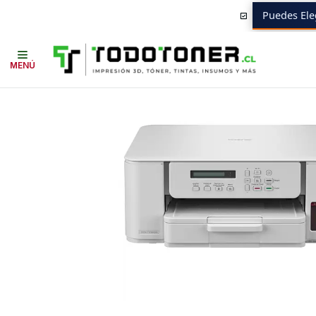
Puedes Ele
Inicio
Todo impresoras
INKTANK
COLOR
DCP-T536DW Brother | Mu
MENÚ