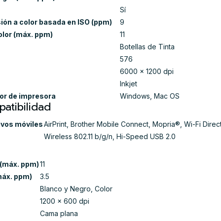
Sí
ón a color basada en ISO (ppm)
9
olor (máx. ppm)
11
Botellas de Tinta
576
6000 x 1200 dpi
Inkjet
or de impresora
Windows, Mac OS
atibilidad
vos móviles
AirPrint, Brother Mobile Connect, Mopria®, Wi-Fi Direc
Wireless 802.11 b/g/n, Hi-Speed USB 2.0
 (máx. ppm)
11
máx. ppm)
3.5
Blanco y Negro, Color
1200 x 600 dpi
Cama plana