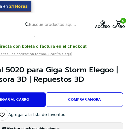
da en
24 Horas
0
ACCESO
CARRO
Postventa propia
Garantía en Chile
recta con boleta o factura en el checkout
itas una cotización formal? Solicítala aquí
|
al 5020 para Giga Storm Elegoo |
sora 3D | Repuestos 3D
EGAR AL CARRO
COMPRAR AHORA
Agregar a la lista de favoritos
Mostrar stock de ubicaciones