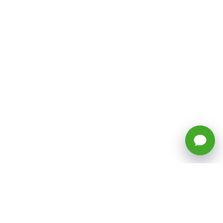
🕒 Horario: Lunes a Viernes, 8:45 a
17:50 hrs (continuado)