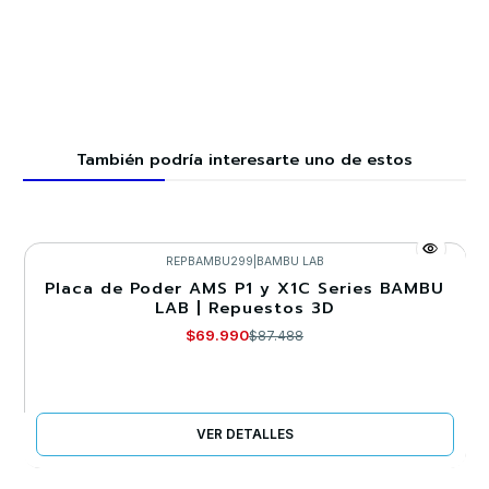
También podría interesarte uno de estos
REPBAMBU299
|
BAMBU LAB
Placa de Poder AMS P1 y X1C Series BAMBU
-20%
LAB | Repuestos 3D
Agotado
$69.990
$87.488
VER DETALLES