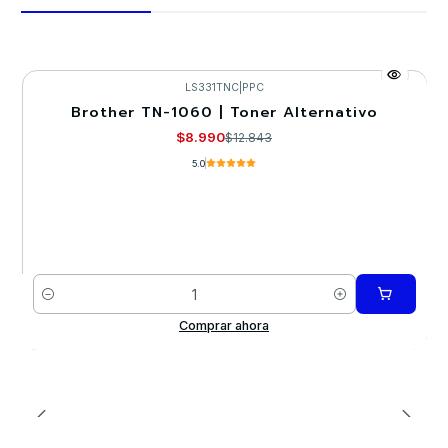
LS331TNC
|
PPC
Brother TN-1060 | Toner Alternativo
-30%
$8.990
$12.843
5.0
Cantidad
Comprar ahora