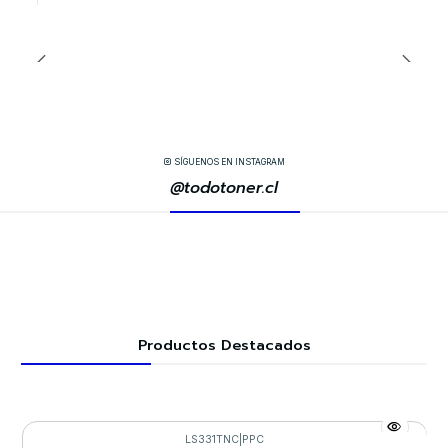
SÍGUENOS EN INSTAGRAM
@todotoner.cl
Productos Destacados
LS331TNC
|
PPC