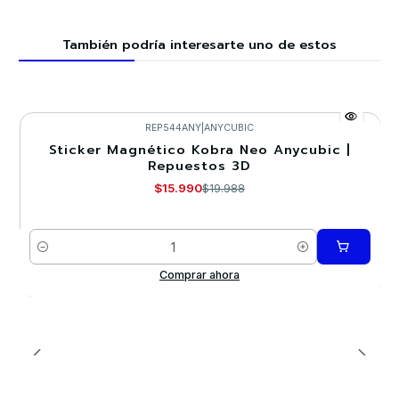
También podría interesarte uno de estos
REP544ANY
|
ANYCUBIC
Sticker Magnético Kobra Neo Anycubic |
-20%
Repuestos 3D
$15.990
$19.988
Cantidad
Comprar ahora