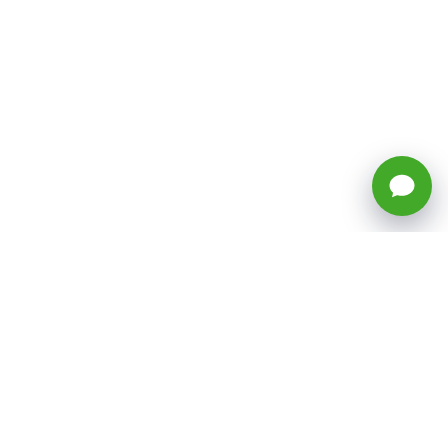
🕒 Horario: Lunes a Viernes, 8:45 a
17:50 hrs (continuado)
Estacionamientos Disponibles
Síguenos
CATEGORÍAS