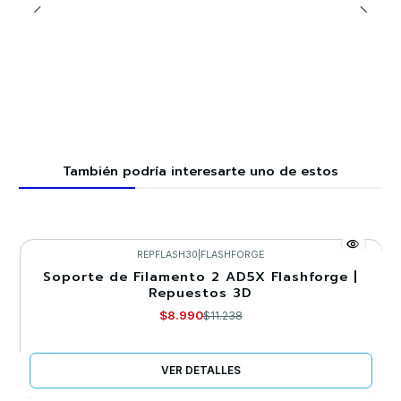
También podría interesarte uno de estos
REPFLASH30
|
FLASHFORGE
Soporte de Filamento 2 AD5X Flashforge |
-20%
Repuestos 3D
Llega el 15/10/2026
$8.990
$11.238
VER DETALLES