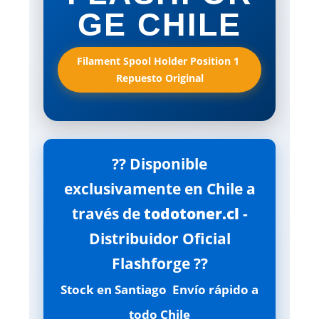
GE CHILE
Filament Spool Holder Position 1 
Repuesto Original
?? Disponible
exclusivamente en Chile a
través de
todotoner.cl
-
Distribuidor Oficial
Flashforge ??
Stock en Santiago  Envío rápido a
todo Chile