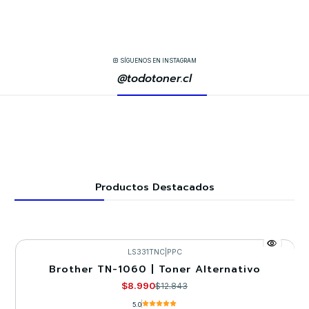
SÍGUENOS EN INSTAGRAM
@todotoner.cl
Productos Destacados
LS331TNC
|
PPC
Brother TN-1060 | Toner Alternativo
-30%
$8.990
$12.843
5.0