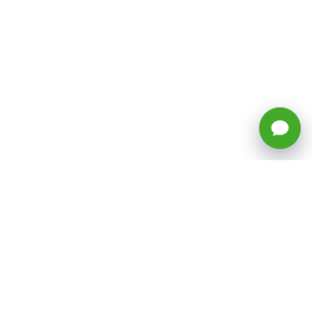
🕒 Horario: Lunes a Viernes, 8:45 a
17:50 hrs (continuado)
Estacionamientos Disponibles
Síguenos
CATEGORÍAS