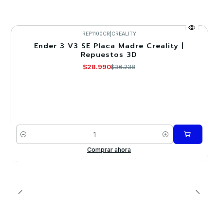
REP1100CR
|
CREALITY
Ender 3 V3 SE Placa Madre Creality |
-20%
Repuestos 3D
$28.990
$36.238
Cantidad
Comprar ahora