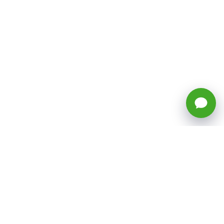
🕒 Horario: Lunes a Viernes, 8:45 a
17:50 hrs (continuado)
Estacionamientos Disponibles
Síguenos