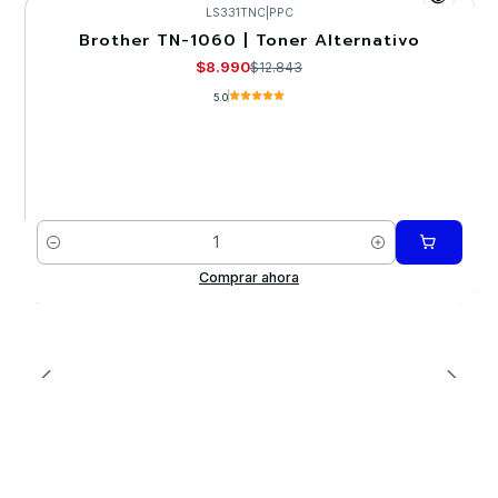
LS331TNC
|
PPC
Brother TN-1060 | Toner Alternativo
-30%
$8.990
$12.843
5.0
Cantidad
Comprar ahora