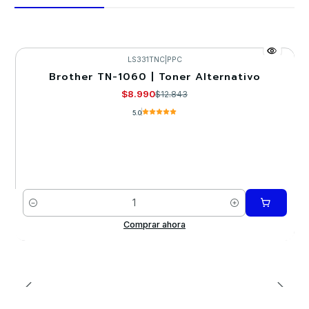
LS331TNC
|
PPC
Brother TN-1060 | Toner Alternativo
-30%
$8.990
$12.843
5.0
Cantidad
Comprar ahora