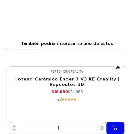
También podría interesarte uno de estos
REP804CR
|
CREALITY
Hotend Cerámico Ender 3 V3 KE Creality |
-20%
Repuestos 3D
$19.990
$24.988
5.0
Cantidad