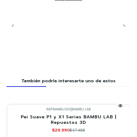
También podría interesarte uno de estos
REPBAMBU300
|
BAMBU LAB
Pei Suave P1 y X1 Series BAMBU LAB |
-20%
Repuestos 3D
Agotado
$29.990
$37.488