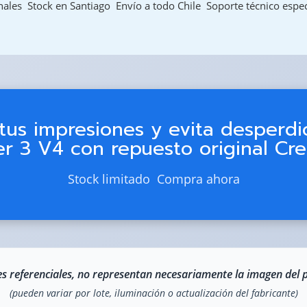
les  Stock en Santiago  Envío a todo Chile  Soporte técnico espe
tus impresiones y evita desperdi
r 3 V4 con repuesto original Crea
Stock limitado  Compra ahora
s referenciales, no representan necesariamente la imagen del 
(pueden variar por lote, iluminación o actualización del fabricante)