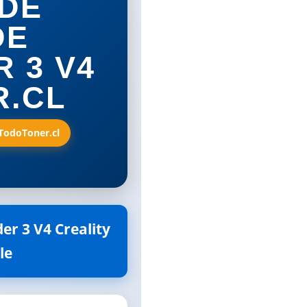
DE
DE
 3 V4
R.CL
 TodoToner.cl
er 3 V4 Creality
le