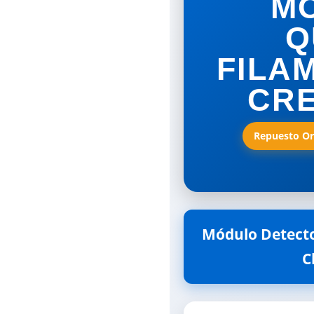
M
Q
FILA
CRE
Repuesto Ori
Módulo Detector
C