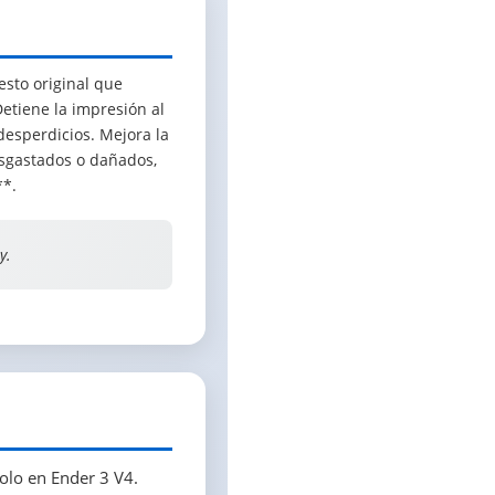
esto original que
etiene la impresión al
 desperdicios. Mejora la
esgastados o dañados,
**.
y.
olo en Ender 3 V4.