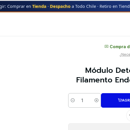
gir: Comprar en
Tienda
·
Despacho
a Todo Chile · Retiro en Tien
ebre y Corte de Filamento Ender 3 V4 Creality | Repuestos 3D
Distribuidor oficial
Compra di
¿Neces
Módulo Det
Filamento End
AGR
Cantidad