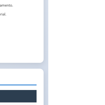
lamento.
ial.