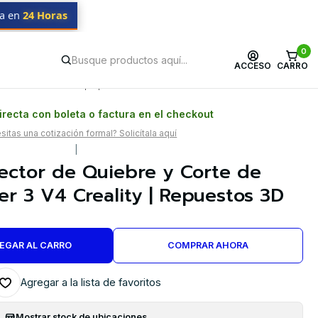
da en
24 Horas
0
ACCESO
CARRO
Postventa propia
Garantía en Chile
recta con boleta o factura en el checkout
itas una cotización formal? Solicítala aquí
|
ector de Quiebre y Corte de
er 3 V4 Creality | Repuestos 3D
EGAR AL CARRO
COMPRAR AHORA
Agregar a la lista de favoritos
Mostrar stock de ubicaciones