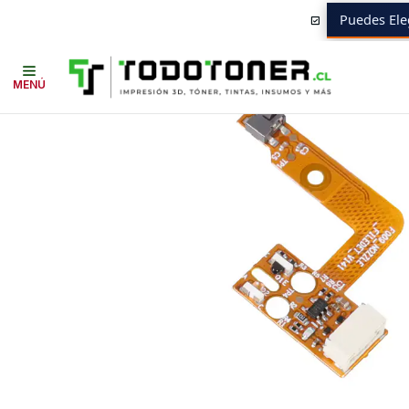
Puedes Ele
Inicio
Todo 3D
REPUESTOS 3D
CREALITY
Módulo Detector de Qui
MENÚ