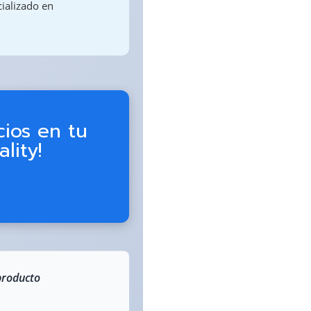
cializado en
cios en tu
lity!
producto