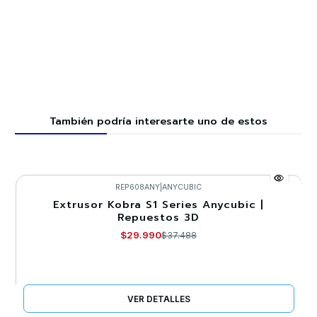
También podría interesarte uno de estos
REP608ANY
|
ANYCUBIC
Extrusor Kobra S1 Series Anycubic |
-20%
Repuestos 3D
Agotado
$29.990
$37.488
VER DETALLES