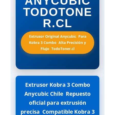
ANYCUBIC
TODOTONE
R.CL
Extrusor Original Anycubic  Para
Kobra 3 Combo  Alta Precisión y
Flujo  TodoToner.cl
Extrusor Kobra 3 Combo
Anycubic Chile  Repuesto
oficial para extrusión
precisa  Compatible Kobra 3