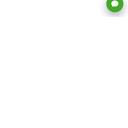
🕒 Horario: Lunes a Viernes, 8:45 a
17:50 hrs (continuado)
Estacionamientos Disponibles
Síguenos
CATEGORÍAS
Inicio
ventas@todotoner.cl
Teléfono +56226958460
Términos y Condiciones
¿Quiénes somos?
Condiciones de Despacho y Devolución
Preguntas Frecuentes
Políticas de Privacidad
Venta por Mayor