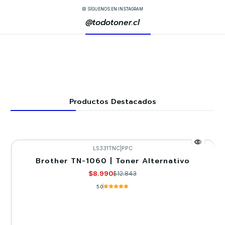
SÍGUENOS EN INSTAGRAM
@todotoner.cl
Productos Destacados
LS331TNC
|
PPC
Brother TN-1060 | Toner Alternativo
-30%
$8.990
$12.843
5.0