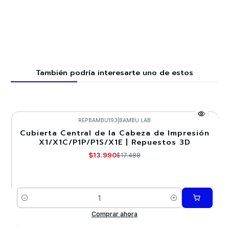
También podría interesarte uno de estos
REPBAMBU193
|
BAMBU LAB
Cubierta Central de la Cabeza de Impresión
-20%
X1/X1C/P1P/P1S/X1E | Repuestos 3D
$13.990
$17.488
Cantidad
Comprar ahora