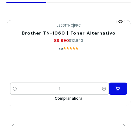
LS331TNC
|
PPC
Brother TN-1060 | Toner Alternativo
-30%
$8.990
$12.843
5.0
Cantidad
Comprar ahora