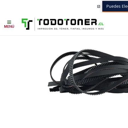
Puedes Ele
Inicio
Todo 3D
REPUESTOS 3D
FLASHFORGE
Correa Eje XY AD5X
MENÚ