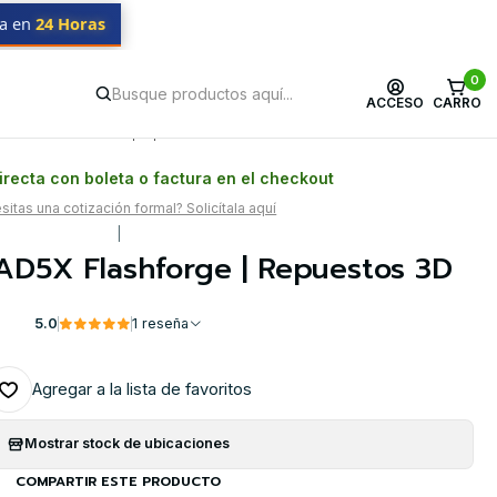
da en
24 Horas
0
ACCESO
CARRO
Postventa propia
Garantía en Chile
recta con boleta o factura en el checkout
itas una cotización formal? Solicítala aquí
|
AD5X Flashforge | Repuestos 3D
5.0
1 reseña
Agregar a la lista de favoritos
Mostrar stock de ubicaciones
COMPARTIR ESTE PRODUCTO