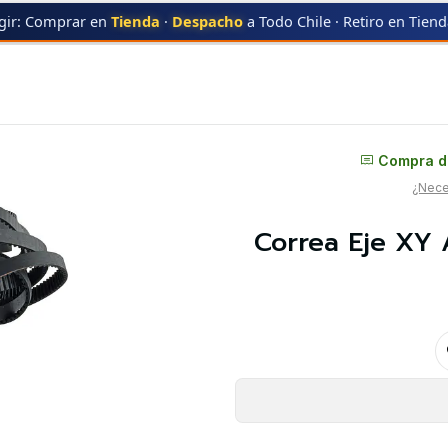
gir: Comprar en
Tienda
·
Despacho
a Todo Chile · Retiro en Tien
 Flashforge | Repuestos 3D
Distribuidor oficial
Compra di
¿Neces
Correa Eje XY 