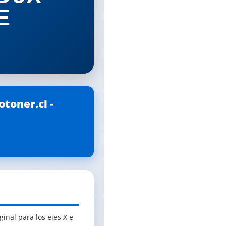
E
otoner.cl
-
inal para los ejes X e