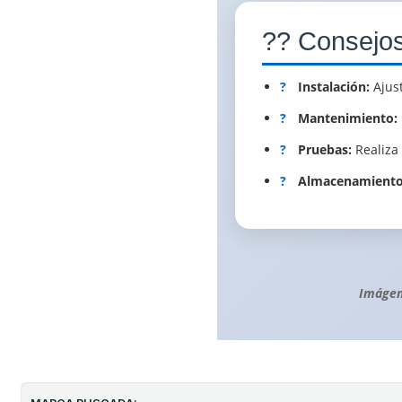
?? Consejo
?
Instalación:
Ajust
?
Mantenimiento:
?
Pruebas:
Realiza 
?
Almacenamiento
Imágen