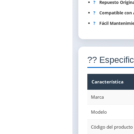
?
Repuesto Origina
?
Compatible con A
?
Fácil Mantenimi
?? Especifi
Característica
Marca
Modelo
Código del producto