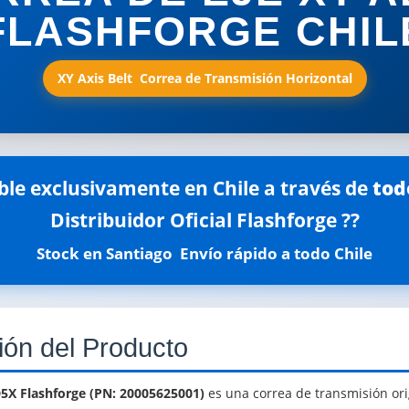
FLASHFORGE CHIL
XY Axis Belt  Correa de Transmisión Horizontal
ble exclusivamente en Chile a través de
tod
Distribuidor Oficial Flashforge ??
Stock en Santiago  Envío rápido a todo Chile
ión del Producto
D5X Flashforge (PN: 20005625001)
es una correa de transmisión orig