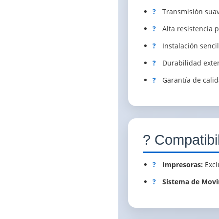
?
Transmisión suav
?
Alta resistencia 
?
Instalación senci
?
Durabilidad exte
?
Garantía de calid
? Compatibi
?
Impresoras:
Excl
?
Sistema de Movi