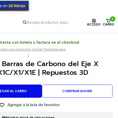
da en
24 Horas
0
ACCESO
CARRO
Postventa propia
Garantía en Chile
recta con boleta o factura en el checkout
itas una cotización formal? Solicítala aquí
|
 Barras de Carbono del Eje X
X1C/X1/X1E | Repuestos 3D
EGAR AL CARRO
COMPRAR AHORA
Agregar a la lista de favoritos
Mostrar stock de ubicaciones