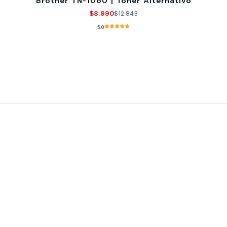
Brother TN-1060 | Toner Alternativo
$8.990
$12.843
5.0
Comprar ahora