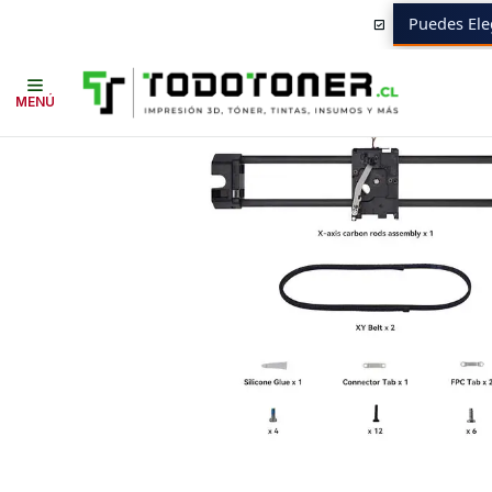
Puedes Ele
Inicio
Todo 3D
REPUESTOS 3D
BAMBULAB
Conjunto de Barras de
MENÚ