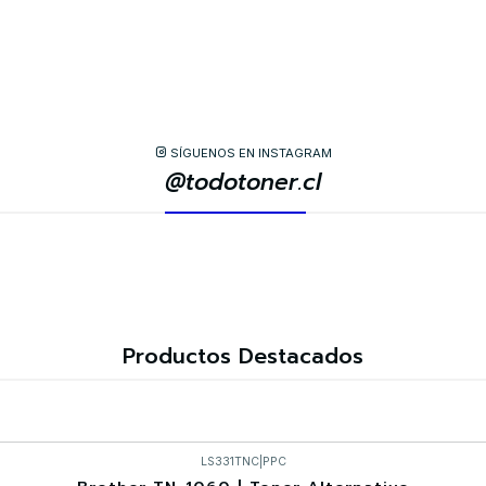
SÍGUENOS EN INSTAGRAM
@todotoner.cl
Productos Destacados
LS331TNC
|
PPC