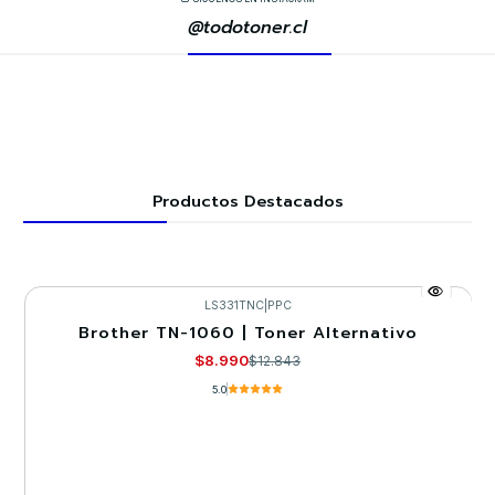
@todotoner.cl
Productos Destacados
LS331TNC
|
PPC
Brother TN-1060 | Toner Alternativo
-30%
$8.990
$12.843
5.0