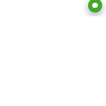
🕒 Horario: Lunes a Viernes, 8:45 a
17:50 hrs (continuado)
Estacionamientos Disponibles
Síguenos
CATEGORÍAS
Inicio
ventas@todotoner.cl
Teléfono +56226958460
Términos y Condiciones
¿Quiénes somos?
Condiciones de Despacho y Devolución
Preguntas Frecuentes
Políticas de Privacidad