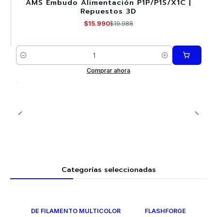
AMS Embudo Alimentación P1P/P1S/X1C |
-20%
Repuestos 3D
$15.990
$19.988
Cantidad
Comprar ahora
Categorías seleccionadas
DE FILAMENTO MULTICOLOR
FLASHFORGE