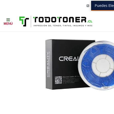
Puedes Ele
Inicio
Todo 3D
FILAMENTOS
TODO PLA
PLA TIPO SEDA
CREALI
MENÚ