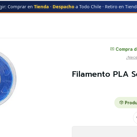
gir: Comprar en
Tienda
·
Despacho
a Todo Chile · Retiro en Tien
TY
Filamento PLA Seda Azul 1kg Creality | Filamentos
Distribuidor oficial
Compra di
¿Neces
Filamento PLA Se
Produ