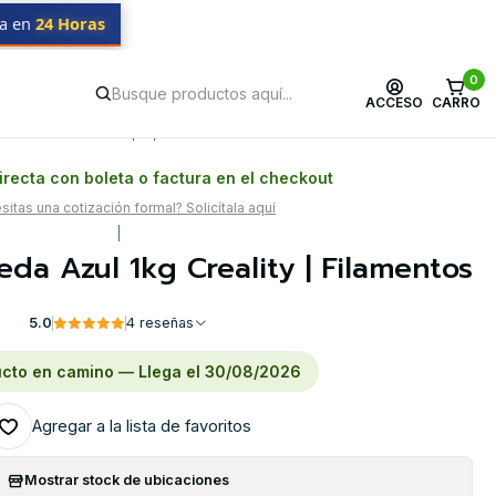
da en
24 Horas
0
ACCESO
CARRO
Postventa propia
Garantía en Chile
recta con boleta o factura en el checkout
itas una cotización formal? Solicítala aquí
|
da Azul 1kg Creality | Filamentos
5.0
4 reseñas
cto en camino — Llega el 30/08/2026
Agregar a la lista de favoritos
Mostrar stock de ubicaciones