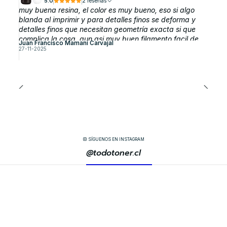
5.0
2 reseñas
muy buena resina, el color es muy bueno, eso si algo
blanda al imprimir y para detalles finos se deforma y
detalles finos que necesitan geometría exacta si que
complica la cosa, aun asi muy buen filamento facil de
Juan Francisco Mamani Carvajal
sacar y si cuesta sacar soporte basta con dejarla 3
27-11-2025
horas en alcohol y listo
SÍGUENOS EN INSTAGRAM
@todotoner.cl