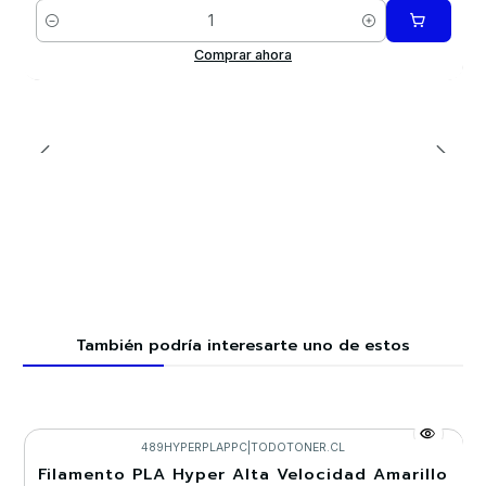
Cantidad
Comprar ahora
También podría interesarte uno de estos
489HYPERPLAPPC
|
TODOTONER.CL
Filamento PLA Hyper Alta Velocidad Amarillo
-30%