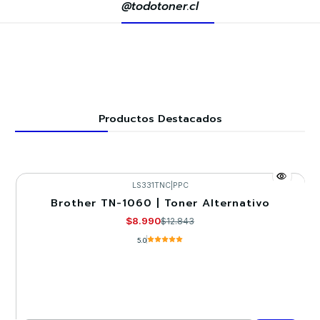
@todotoner.cl
Productos Destacados
LS331TNC
|
PPC
Brother TN-1060 | Toner Alternativo
-30%
$8.990
$12.843
5.0