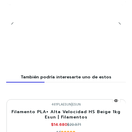
También podría interesarte uno de estos
461PLAESUN
|
ESUN
Filamento PLA+ Alta Velocidad HS Beige 1kg
-30%
Esun | Filamentos
Llega el 30/08/2026
$14.680
$20.971