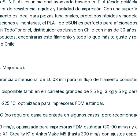
D eSUN PLA+ es un material avanzado basado en PLA (ácido poliláct
r de resistencia, rigidez y facilidad de impresión. Con una superfici
lamento es ideal para piezas funcionales, prototipos rápidos y model
ciones alimentarias, el PLA+ de eSUN es perfecto para aficionados,
 En TodoToner.cl, distribuidor exclusivo en Chile con más de 30 año
roductos, encontrarás este filamento y todo lo que más te guste y re
e Chile.
co Mejorado).
erancia dimensional de ±0.03 mm para un flujo de filamento consiste
), disponible también en carretes grandes de 2.5 kg, 3 kg y 5 kg par
-225 °C, optimizada para impresoras FDM estándar.
C (no requiere cama calentada en algunos casos, pero recomendad
0 mm/s, optimizada para impresoras FDM estándar (30-90 mm/s) y 
 X1, Creality K1 o AnkerMake M5 (hasta 300 mm/s con ajustes espec