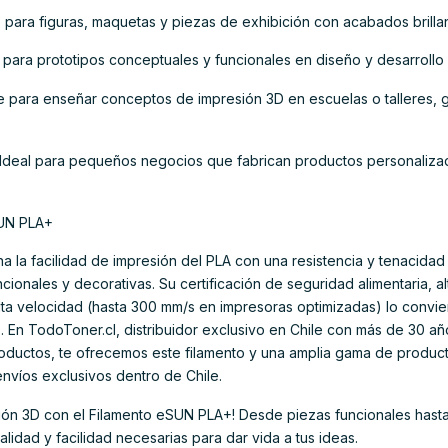
para figuras, maquetas y piezas de exhibición con acabados brillan
para prototipos conceptuales y funcionales en diseño y desarrollo
e para enseñar conceptos de impresión 3D en escuelas o talleres, gr
Ideal para pequeños negocios que fabrican productos personalizado
SUN PLA+
 la facilidad de impresión del PLA con una resistencia y tenacida
ncionales y decorativas. Su certificación de seguridad alimentaria, a
ta velocidad (hasta 300 mm/s en impresoras optimizadas) lo convie
. En TodoToner.cl, distribuidor exclusivo en Chile con más de 30 a
productos, te ofrecemos este filamento y una amplia gama de produc
envíos exclusivos dentro de Chile.
sión 3D con el Filamento eSUN PLA+! Desde piezas funcionales hast
calidad y facilidad necesarias para dar vida a tus ideas.