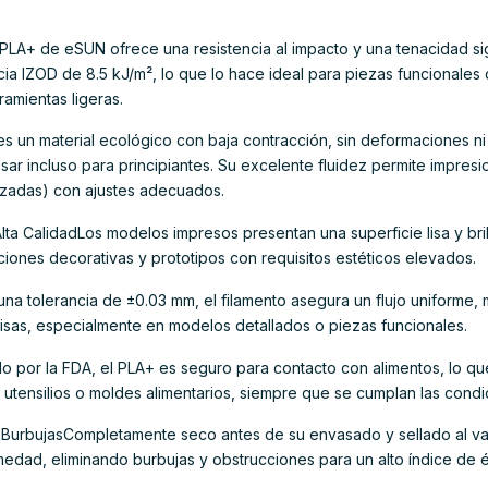
 PLA+ de eSUN ofrece una resistencia al impacto y una tenacidad sig
cia IZOD de 8.5 kJ/m², lo que lo hace ideal para piezas funcionales
amientas ligeras.
es un material ecológico con baja contracción, sin deformaciones ni gri
sar incluso para principiantes. Su excelente fluidez permite impresi
zadas) con ajustes adecuados.
lta CalidadLos modelos impresos presentan una superficie lisa y bril
aciones decorativas y prototipos con requisitos estéticos elevados.
una tolerancia de ±0.03 mm, el filamento asegura un flujo uniforme,
isas, especialmente en modelos detallados o piezas funcionales.
do por la FDA, el PLA+ es seguro para contacto con alimentos, lo 
 utensilios o moldes alimentarios, siempre que se cumplan las condi
i BurbujasCompletamente seco antes de su envasado y sellado al va
medad, eliminando burbujas y obstrucciones para un alto índice de éx