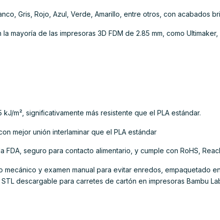
nco, Gris, Rojo, Azul, Verde, Amarillo, entre otros, con acabados bri
 la mayoría de las impresoras 3D FDM de 2.85 mm, como Ultimaker, 
5 kJ/m², significativamente más resistente que el PLA estándar.
, con mejor unión interlaminar que el PLA estándar
 la FDA, seguro para contacto alimentario, y cumple con RoHS, Rea
do mecánico y examen manual para evitar enredos, empaquetado en 
 STL descargable para carretes de cartón en impresoras Bambu Lab