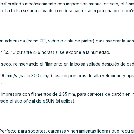
osEnrollado mecánicamente con inspección manual estricta, el fila
ido. La bolsa sellada al vacío con desecantes asegura una protecció
ón adecuada (como PEI, vidrio o cinta de pintor) para mejorar la adh
ar (55 °C durante 4-6 horas) si se expone a la humedad.
 seco, reinsertando el filamento en la bolsa sellada después de cad
90 mm/s (hasta 300 mm/s), usar impresoras de alta velocidad y ajust
s.
 la impresora con filamentos de 2.85 mm; para carretes de cartón e
e el sitio oficial de eSUN (si aplica).
Perfecto para soportes, carcasas y herramientas ligeras que requier