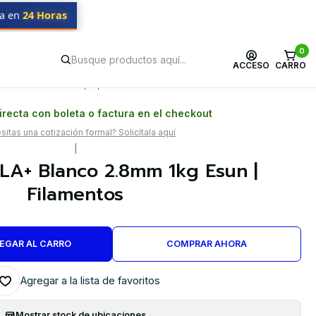
da en
24 Horas
0
ACCESO
CARRO
Postventa propia
Garantía en Chile
recta con boleta o factura en el checkout
itas una cotización formal? Solicítala aquí
|
LA+ Blanco 2.8mm 1kg Esun |
Filamentos
EGAR AL CARRO
COMPRAR AHORA
Agregar a la lista de favoritos
Mostrar stock de ubicaciones