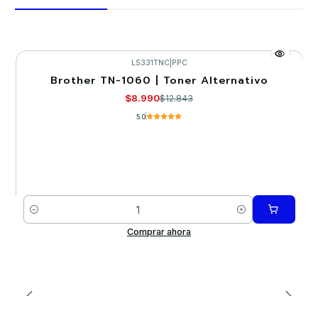
LS331TNC
|
PPC
Brother TN-1060 | Toner Alternativo
-30%
$8.990
$12.843
5.0
Cantidad
Comprar ahora