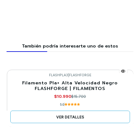
También podría interesarte uno de estos
FLASHPLA3
|
FLASHFORGE
Filamento Pla+ Alta Velocidad Negro
-30%
FLASHFORGE | FILAMENTOS
Llega el 15/10/2026
$10.990
$15.700
5.0
VER DETALLES