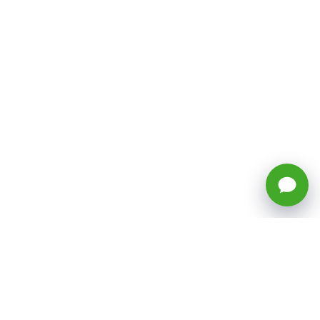
🕒 Horario: Lunes a Viernes, 8:45 a
17:50 hrs (continuado)
Estacionamientos Disponibles
Síguenos