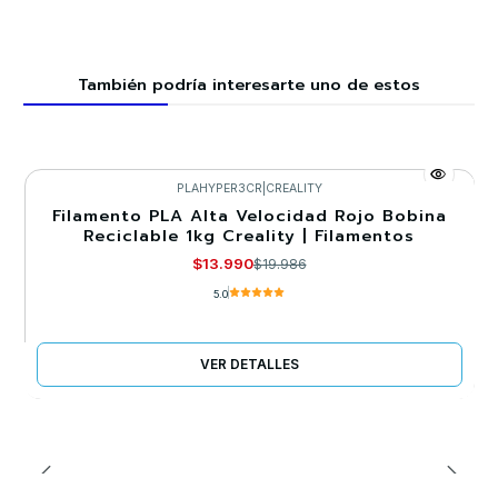
También podría interesarte uno de estos
PLAHYPER3CR
|
CREALITY
Filamento PLA Alta Velocidad Rojo Bobina
-30%
Reciclable 1kg Creality | Filamentos
Agotado
$13.990
$19.986
5.0
VER DETALLES