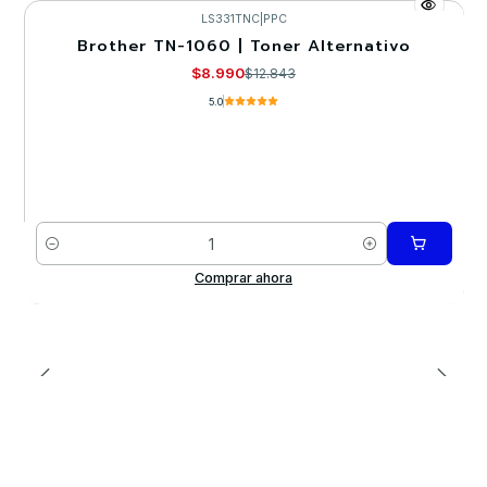
LS331TNC
|
PPC
Brother TN-1060 | Toner Alternativo
-30%
$8.990
$12.843
5.0
Cantidad
Comprar ahora