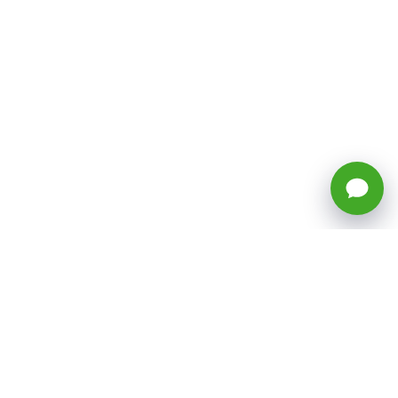
🕒 Horario: Lunes a Viernes, 8:45 a
17:50 hrs (continuado)
Estacionamientos Disponibles
Síguenos