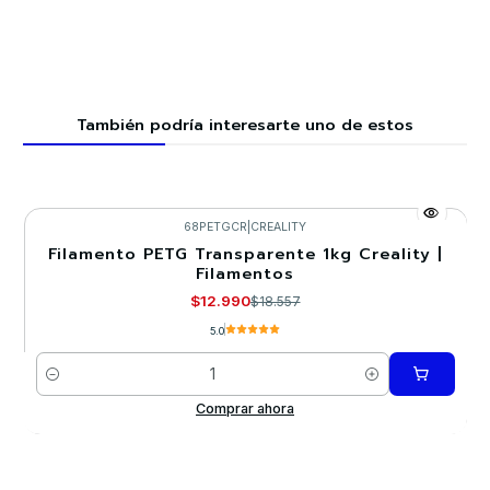
También podría interesarte uno de estos
68PETGCR
|
CREALITY
Filamento PETG Transparente 1kg Creality |
-30%
Filamentos
$12.990
$18.557
5.0
Cantidad
Comprar ahora