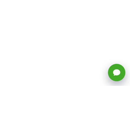
🕒 Horario: Lunes a Viernes, 8:45 a
17:50 hrs (continuado)
Estacionamientos Disponibles
Síguenos