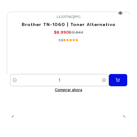
LS331TNC
|
PPC
Brother TN-1060 | Toner Alternativo
-30%
$8.990
$12.843
5.0
Cantidad
Comprar ahora