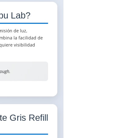
bu Lab?
isión de luz,
mbina la facilidad de
uiere visibilidad
rough.
 Gris Refill