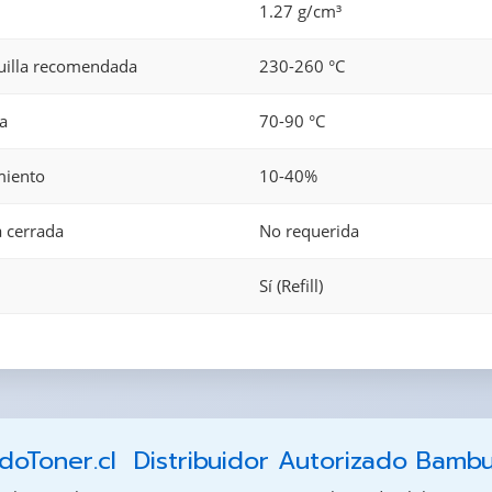
1.27 g/cm³
uilla recomendada
230-260 °C
a
70-90 °C
miento
10-40%
 cerrada
No requerida
Sí (Refill)
oToner.cl  Distribuidor Autorizado Bamb