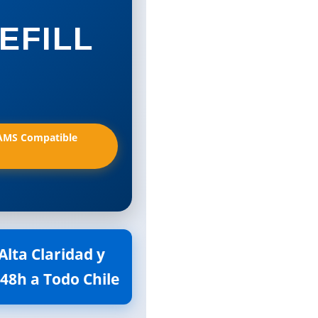
EFILL
AMS Compatible 
Alta Claridad y
-48h a Todo Chile