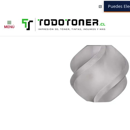
Puedes Ele
Inicio
Todo 3D
FILAMENTOS
TODO PETG
PETG REFILL
BAMBU L
MENÚ