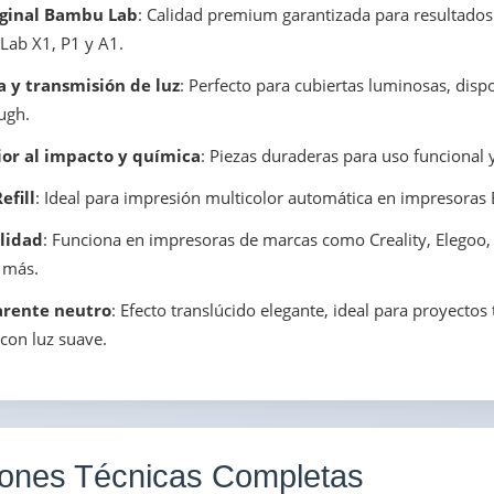
iginal Bambu Lab
: Calidad premium garantizada para resultado
ab X1, P1 y A1.
a y transmisión de luz
: Perfecto para cubiertas luminosas, dispo
ugh.
ior al impacto y química
: Piezas duraderas para uso funcional y
fill
: Ideal para impresión multicolor automática en impresora
lidad
: Funciona en impresoras de marcas como Creality, Elegoo
 más.
arente neutro
: Efecto translúcido elegante, ideal para proyectos
con luz suave.
iones Técnicas Completas