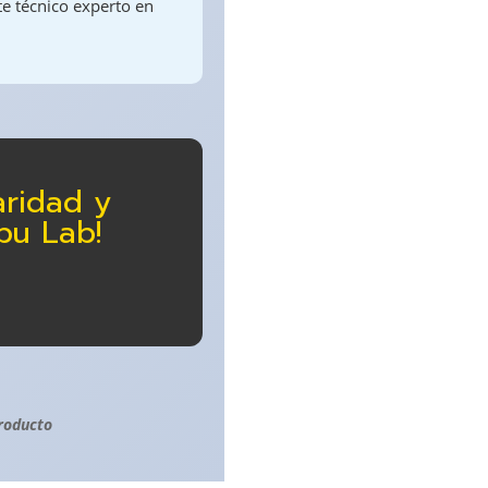
te técnico experto en
aridad y
bu Lab!
roducto