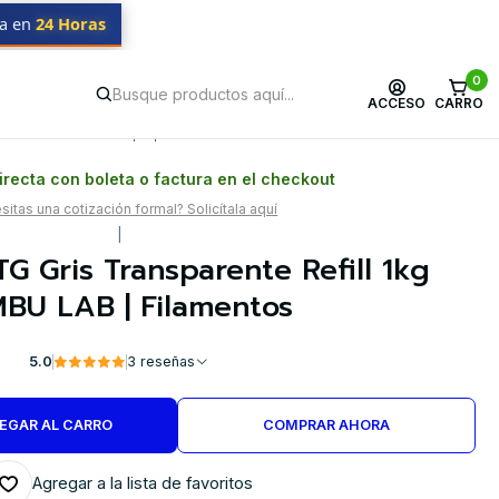
da en
24 Horas
0
ACCESO
CARRO
Postventa propia
Garantía en Chile
recta con boleta o factura en el checkout
itas una cotización formal? Solicítala aquí
|
G Gris Transparente Refill 1kg
BU LAB | Filamentos
5.0
3 reseñas
EGAR AL CARRO
COMPRAR AHORA
Agregar a la lista de favoritos