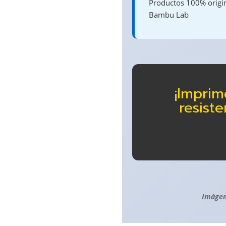
Productos 100% origina
Bambu Lab
¡Imprim
resist
Imágen