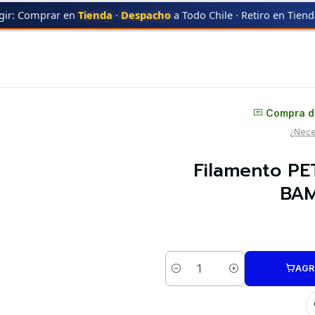
gir: Comprar en
Tienda
·
Despacho
a Todo Chile · Retiro en Tien
AB
Filamento PETG Gris Transparente Refill 1kg BAMBU LAB | Filamentos
Distribuidor oficial
Compra di
¿Neces
Filamento PET
BAM
AGR
Cantidad