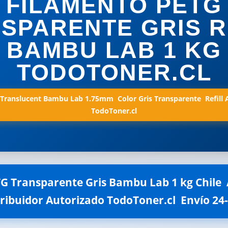
FILAMENTO PETG
SPARENTE GRIS R
BAMBU LAB 1 KG
TODOTONER.CL
Translucent Bambu Lab 1.75mm  Color Gris Transparente  Refill 
TodoToner.cl
 Transparente Gris Bambu Lab 1 kg Chile  
stribuidor Autorizado TodoToner.cl  Envío 24