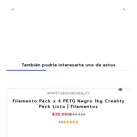
También podría interesarte uno de estos
4PKPETG800CR
|
CREALITY
Filamento Pack x 4 PETG Negro 1kg Creality
-10%
Pack Listo | Filamentos
Agotado
$39.990
$44.433
5.0