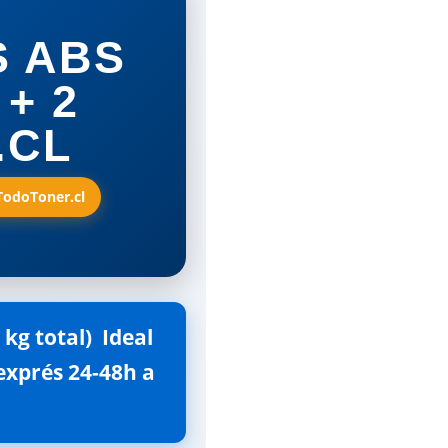
S ABS
+ 2
.CL
 TodoToner.cl
g total)  Ideal
 exprés 24-48h a