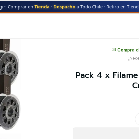
gir: Comprar en
Tienda
·
Despacho
a Todo Chile · Retiro en Tien
x Filamentos ABS 2 Blanco y 2 Negro 1kg Creality | Filamentos
Distribuidor oficial
Compra di
¿Neces
Pack 4 x Filame
C