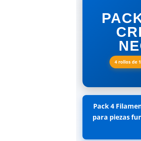
PACK
CR
NE
4 rollos de 
Pack 4 Filament
para piezas fun