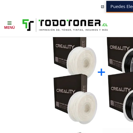
Puedes Ele
Inicio
Todo 3D
FILAMENTOS
TODO ABS
ABS
CREALITY
Pack 4 
MENÚ