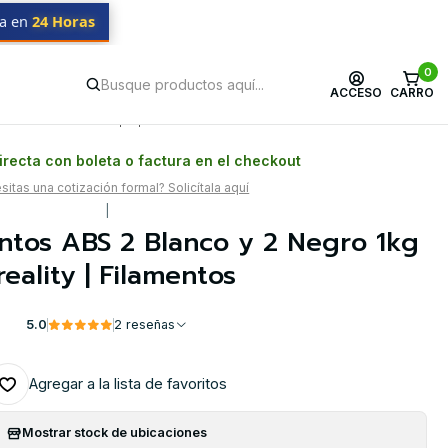
da en
24 Horas
0
ACCESO
CARRO
Postventa propia
Garantía en Chile
recta con boleta o factura en el checkout
itas una cotización formal? Solicítala aquí
|
ntos ABS 2 Blanco y 2 Negro 1kg
reality | Filamentos
5.0
2 reseñas
Agregar a la lista de favoritos
Mostrar stock de ubicaciones