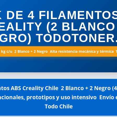
 DE 4 FILAMENTO
EALITY (2 BLANCO 
GRO) TODOTONER
1 kg c/u  2 Blanco + 2 Negro  Alta resistencia mecánica y térmica 
os ABS Creality Chile  2 Blanco + 2 Negro (4 k
cionales, prototipos y uso intensivo  Envío
Todo Chile