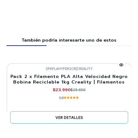
También podría interesarte uno de estos
2PKPLAHYPER2CR
|
CREALITY
Pack 2 x Filamento PLA Alta Velocidad Negro
-10%
Bobina Reciclable 1kg Creality | Filamentos
Llega el 06/08/2026
$23.990
$26.656
5.0
VER DETALLES