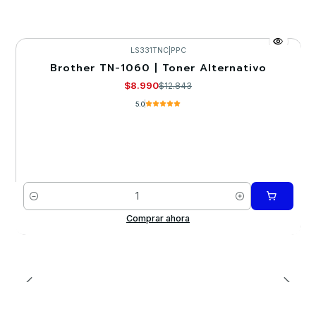
LS331TNC
|
PPC
Brother TN-1060 | Toner Alternativo
-30%
$8.990
$12.843
5.0
Cantidad
Comprar ahora