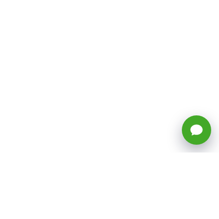
🕒 Horario: Lunes a Viernes, 8:45 a
17:50 hrs (continuado)
Estacionamientos Disponibles