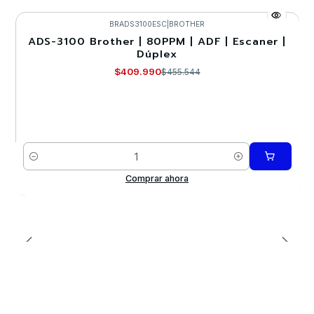
BRADS3100ESC
|
BROTHER
ADS-3100 Brother | 80PPM | ADF | Escaner |
-10%
Dúplex
$409.990
$455.544
Cantidad
Comprar ahora