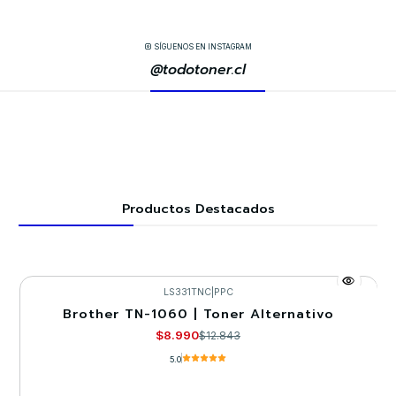
SÍGUENOS EN INSTAGRAM
@todotoner.cl
Productos Destacados
LS331TNC
|
PPC
Brother TN-1060 | Toner Alternativo
-30%
$8.990
$12.843
5.0