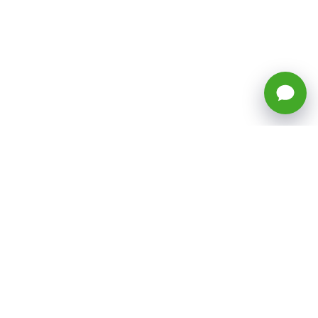
🕒 Horario: Lunes a Viernes, 8:45 a
17:50 hrs (continuado)
Estacionamientos Disponibles
Síguenos
CATEGORÍAS
Inicio
ventas@todotoner.cl
Teléfono +56226958460