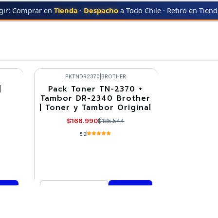
gir: Comprar en
Tienda
·
Despacho
a Todo Chile · Retiro en Tien
R
HL-L2320
HL-L2320
PKTNDR2370
|
BROTHER
|
Pack Toner TN-2370 +
-10%
Tambor DR-2340 Brother
| Toner y Tambor Original
$166.990
$185.544
5.0
Cantidad
Comprar ahora