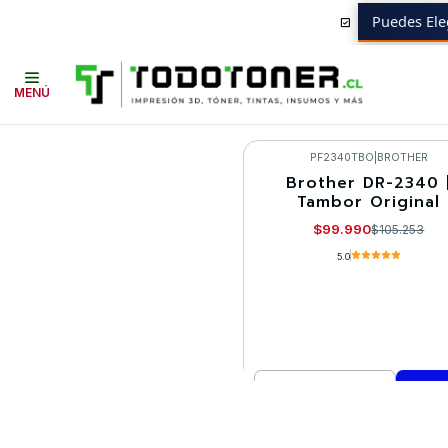
Puedes Ele
Inicio
Toner y tambor
Tambor Original
BROTHER
Equipos BROTHE
MENÚ
PF2340TBO
|
BROTHER
Brother DR-2340 
-5%
Tambor Original
$99.990
$105.253
5.0
Cantidad
Comprar ahora