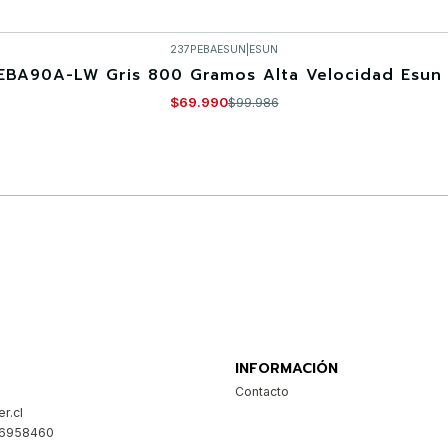
237PEBAESUN
|
ESUN
EBA90A-LW Gris 800 Gramos Alta Velocidad Esun 
$69.990
$99.986
Comprar ahora
INFORMACIÓN
Contacto
r.cl
26958460