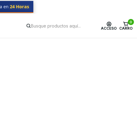
da en
24 Horas
0
ACCESO
CARRO