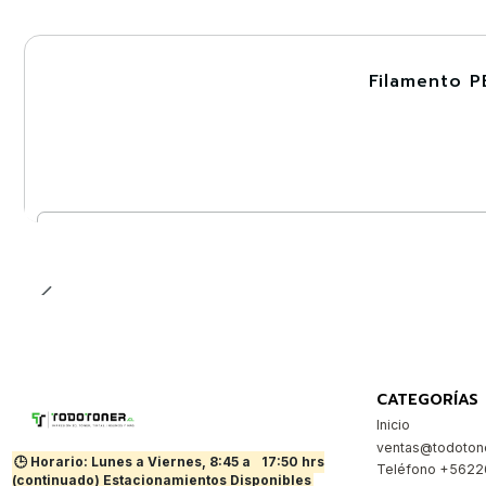
Filamento P
-30%
Cantidad
CATEGORÍAS
Inicio
ventas@todotone
🕒 Horario: Lunes a Viernes, 8:45 a
17:50 hrs
Teléfono +562
(continuado) Estacionamientos Disponibles