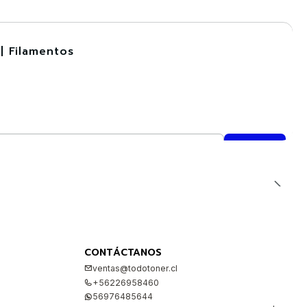
| Filamentos
CONTÁCTANOS
ventas@todotoner.cl
+56226958460
56976485644