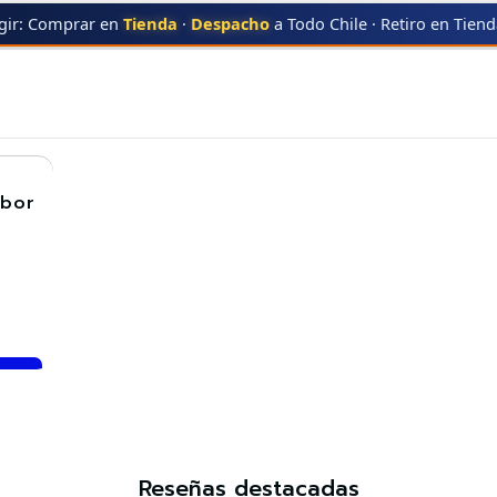
gir: Comprar en
Tienda
·
Despacho
a Todo Chile · Retiro en Tien
R
HL-3170CDW
HL-3170CDW
mbor
Reseñas destacadas