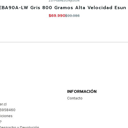
237PEBAESUN
|
ESUN
EBA90A-LW Gris 800 Gramos Alta Velocidad Esun 
$69.990
$99.986
Comprar ahora
INFORMACIÓN
Contacto
r.cl
26958460
iciones
?
Despacho y Devolución