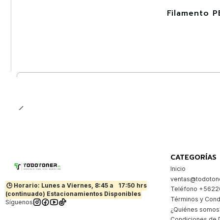
Filamento P
-30%
Nuevo
Cantidad
CATEGORÍAS
Inicio
ventas@todotone
🕒 Horario: Lunes a Viernes, 8:45 a
17:50 hrs
Teléfono +562
(continuado) Estacionamientos Disponibles
Términos y Cond
Síguenos
¿Quiénes somos
Condiciones de 