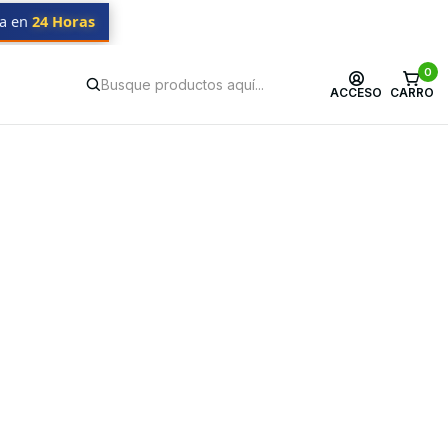
da en
24 Horas
0
ACCESO
CARRO