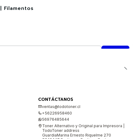
| Filamentos
CONTÁCTANOS
ventas@todotoner.cl
+56226958460
56976485644
Toner Alternativo y Original para Impresora |
TodoToner address
GuardiaMarina Ernesto Riquelme 270