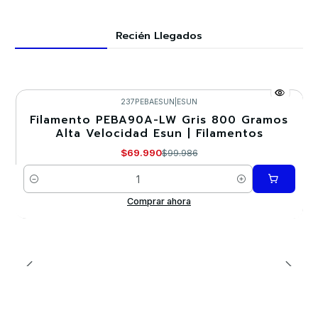
Recién Llegados
237PEBAESUN
|
ESUN
Filamento PEBA90A-LW Gris 800 Gramos
-30%
Alta Velocidad Esun | Filamentos
$69.990
$99.986
Cantidad
Comprar ahora