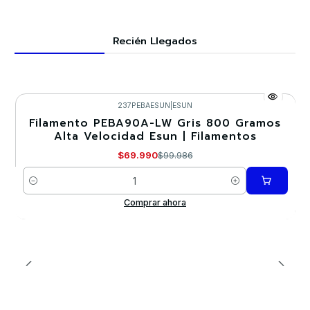
Recién Llegados
237PEBAESUN
|
ESUN
Filamento PEBA90A-LW Gris 800 Gramos
-30%
Alta Velocidad Esun | Filamentos
Nuevo
$69.990
$99.986
Cantidad
Comprar ahora