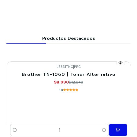
Productos Destacados
LS331TNC
|
PPC
Brother TN-1060 | Toner Alternativo
-30%
$8.990
$12.843
5.0
Cantidad