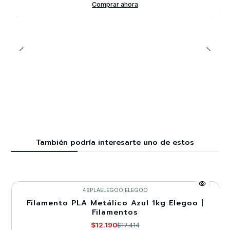
Comprar ahora
También podría interesarte uno de estos
49PLAELEGOO
|
ELEGOO
Filamento PLA Metálico Azul 1kg Elegoo |
-30%
Filamentos
Agotado
$12.190
$17.414