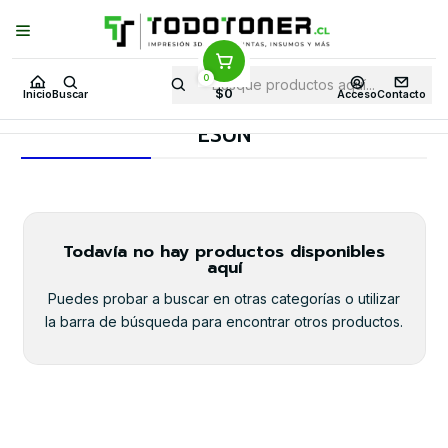
Puedes Elegir: Comprar en
Tienda
·
Despacho
a Todo Chile · Retiro en
Tienda en
24 Horas
0
Inicio
Todo 3D
FILAMENTOS
TODO PLA
$0
Inicio
Buscar
Acceso
Contacto
PLA FLEXIBLE DURO ( PLA ST)
ESUN
ESUN
Todavía no hay productos disponibles
aquí
Puedes probar a buscar en otras categorías o utilizar
la barra de búsqueda para encontrar otros productos.