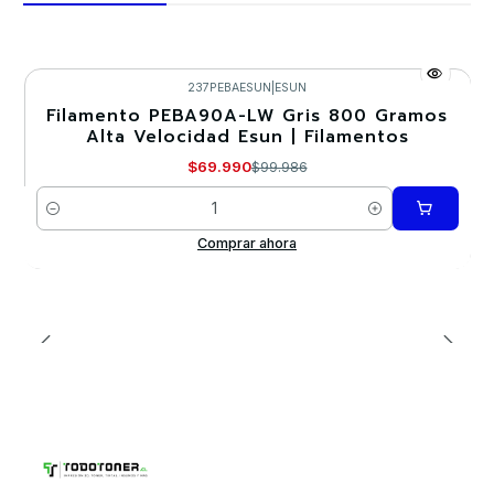
237PEBAESUN
|
ESUN
Filamento PEBA90A-LW Gris 800 Gramos
-30%
Alta Velocidad Esun | Filamentos
Nuevo
$69.990
$99.986
Cantidad
Comprar ahora