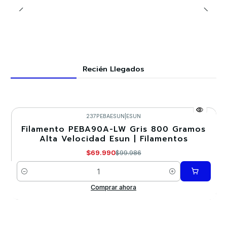
Recién Llegados
237PEBAESUN
|
ESUN
Filamento PEBA90A-LW Gris 800 Gramos
-30%
Alta Velocidad Esun | Filamentos
$69.990
$99.986
Cantidad
Comprar ahora