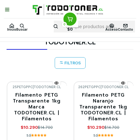
Puedes Elegir: Comprar en
Tienda
·
Despacho
a Todo Chile · Retiro en
Tienda en
24 Horas
0
Inicio
Todo 3D
FILAMENTOS
TODO PETG
$0
Inicio
Buscar
Acceso
Contacto
PETG TRANSPARENTE
TODOTONER.CL
TODOTONER.CL
FILTROS
25PETGPPC
|
TODOTONER.CL
262PETGPPC
|
TODOTONER.CL
Filamento PETG
Filamento PETG
-30%
-30%
Transparente 1kg
Naranjo
Marca
Transparente 1kg
Llega el 22/09/2026
Agotado
TODOTONER.CL |
TODOTONER.CL |
Filamentos
Filamentos
$10.290
$10.290
$14.700
$14.700
5.0
5.0