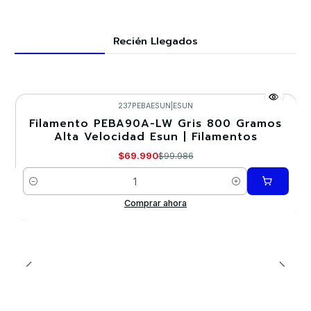
Recién Llegados
237PEBAESUN
|
ESUN
Filamento PEBA90A-LW Gris 800 Gramos
-30%
Alta Velocidad Esun | Filamentos
$69.990
$99.986
Cantidad
Comprar ahora