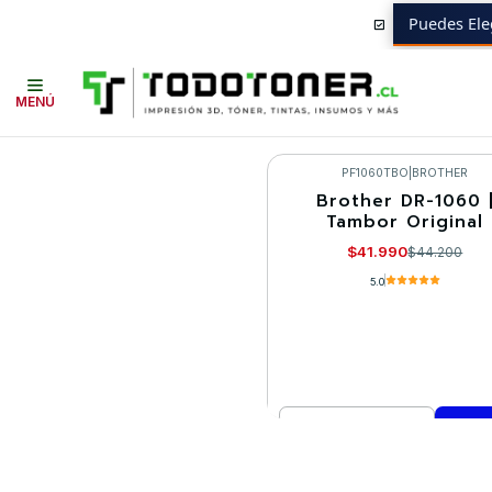
Puedes Ele
Inicio
Toner y tambor
Tambor Original
BROTHER
Equipos BROTHE
MENÚ
PF1060TBO
|
BROTHER
Brother DR-1060 
-5%
Tambor Original
$41.990
$44.200
5.0
Cantidad
Comprar ahora