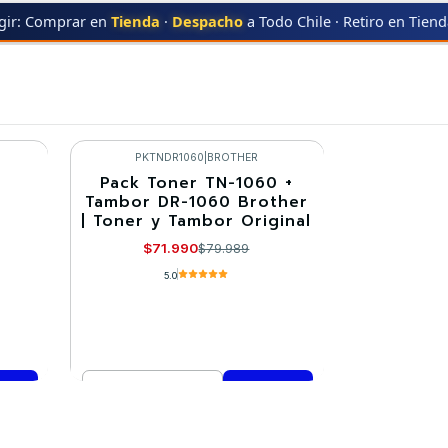
gir: Comprar en
Tienda
·
Despacho
a Todo Chile · Retiro en Tien
R
DCP-1602
DCP-1602
PKTNDR1060
|
BROTHER
|
Pack Toner TN-1060 +
-10%
Tambor DR-1060 Brother
| Toner y Tambor Original
$71.990
$79.989
5.0
Cantidad
Comprar ahora