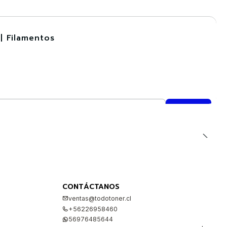
| Filamentos
CONTÁCTANOS
ventas@todotoner.cl
+56226958460
56976485644