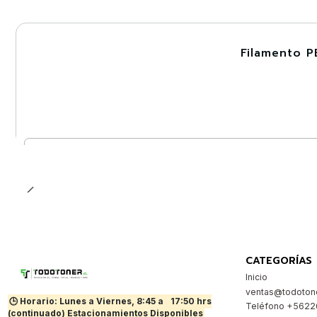
Filamento P
-30%
Cantidad
CATEGORÍAS
Inicio
ventas@todotone
🕒 Horario: Lunes a Viernes, 8:45 a
17:50 hrs
Teléfono +562
(continuado) Estacionamientos Disponibles