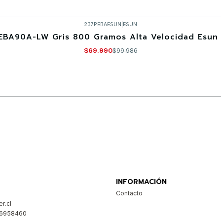
237PEBAESUN
|
ESUN
EBA90A-LW Gris 800 Gramos Alta Velocidad Esun 
$69.990
$99.986
Comprar ahora
INFORMACIÓN
Contacto
r.cl
26958460