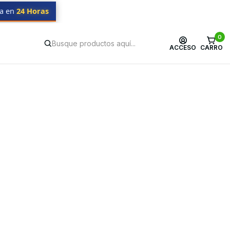
da en
24 Horas
0
ACCESO
CARRO