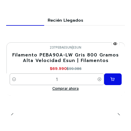
Recién Llegados
237PEBAESUN
|
ESUN
Filamento PEBA90A-LW Gris 800 Gramos
-30%
Alta Velocidad Esun | Filamentos
$69.990
$99.986
Cantidad
Comprar ahora