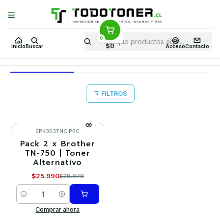
Puedes Elegir: Comprar en
Tienda
·
Despacho
a Todo Chile · Retiro en
Tienda en
24 Horas
0
Inicio
Ofertas CYB OCT25 42 en TodoToner
$0
Inicio
Buscar
Acceso
Contacto
Ofertas CYB OCT25 42 en TodoToner
FILTROS
2PK303TNC
|
PPC
Pack 2 x Brother
-10%
TN-750 | Toner
Alternativo
$25.990
$28.878
Cantidad
Comprar ahora