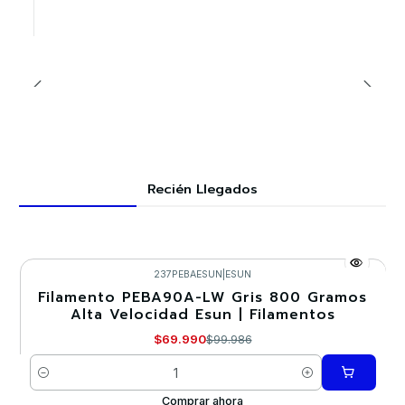
Recién Llegados
237PEBAESUN
|
ESUN
Filamento PEBA90A-LW Gris 800 Gramos
-30%
Alta Velocidad Esun | Filamentos
$69.990
$99.986
Cantidad
Comprar ahora