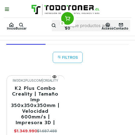
Puedes Elegir: Comprar en
Tienda
·
Despacho
a Todo Chile · Retiro en
Tienda en
24 Horas
0
Inicio
Ofertas CYB OCT25 28 en TodoToner
$0
Inicio
Buscar
Acceso
Contacto
Ofertas CYB OCT25 28 en TodoToner
FILTROS
IM3DK2PLUSCOM
|
CREALITY
K2 Plus Combo
-20%
Creality | Tamaño
Imp
350x350x350mm |
Velocidad
600mm/s |
Impresora 3D |
$1.349.990
$1.687.488