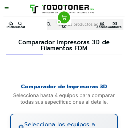
Puedes Elegir: Comprar en
Tienda
·
Despacho
a Todo Chile · Retiro en
Tienda en
24 Horas
0
Inicio
Comparador Impresoras 3D de Filamentos FDM
$0
Inicio
Buscar
Acceso
Contacto
Comparador Impresoras 3D de
Filamentos FDM
Comparador de Impresoras 3D
Selecciona hasta 4 equipos para comparar
todas sus especificaciones al detalle.
Selecciona los equipos a