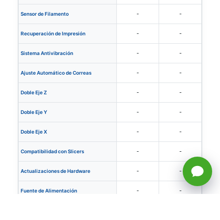
-
-
Sensor de Filamento
-
-
Recuperación de Impresión
-
-
Sistema Antivibración
-
-
Ajuste Automático de Correas
-
-
Doble Eje Z
-
-
Doble Eje Y
-
-
Doble Eje X
-
-
Compatibilidad con Slicers
-
-
Actualizaciones de Hardware
-
-
Fuente de Alimentación
-
-
Diámetro de Filamento (mm)