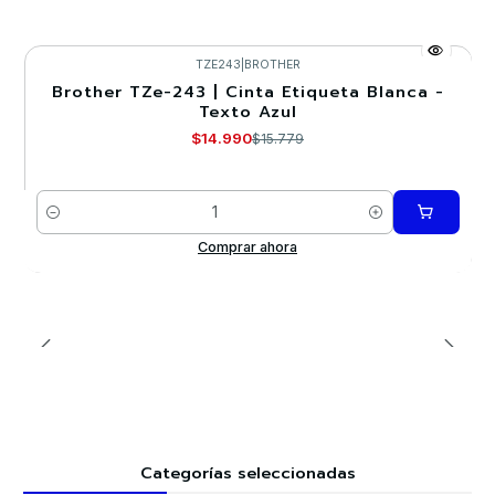
TZE243
|
BROTHER
Brother TZe-243 | Cinta Etiqueta Blanca -
-5%
Texto Azul
$14.990
$15.779
Cantidad
Comprar ahora
Categorías seleccionadas