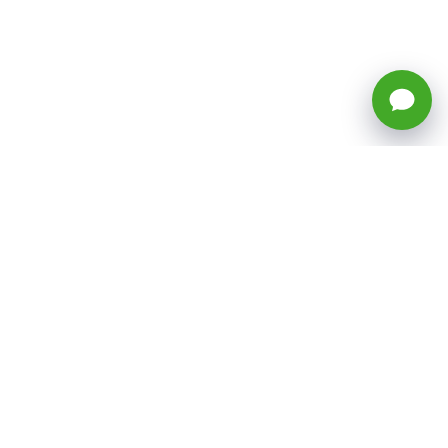
🕒 Horario: Lunes a Viernes, 8:45 a
17:50 hrs (continuado)
Estacionamientos Disponibles
Síguenos
CATEGORÍAS
Inicio
ventas@todotoner.cl
Teléfono +56226958460
Términos y Condiciones