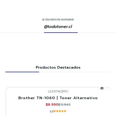
SÍGUENOS EN INSTAGRAM
@todotoner.cl
Productos Destacados
LS331TNC
|
PPC
Brother TN-1060 | Toner Alternativo
-30%
$8.990
$12.843
5.0