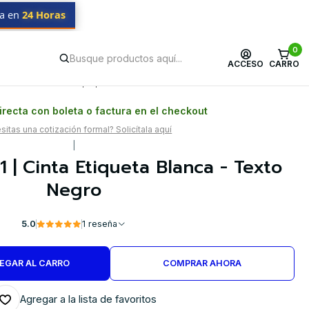
da en
24 Horas
0
ACCESO
CARRO
Postventa propia
Garantía en Chile
recta con boleta o factura en el checkout
itas una cotización formal? Solicítala aquí
|
 | Cinta Etiqueta Blanca - Texto
Negro
5.0
1 reseña
EGAR AL CARRO
COMPRAR AHORA
Agregar a la lista de favoritos