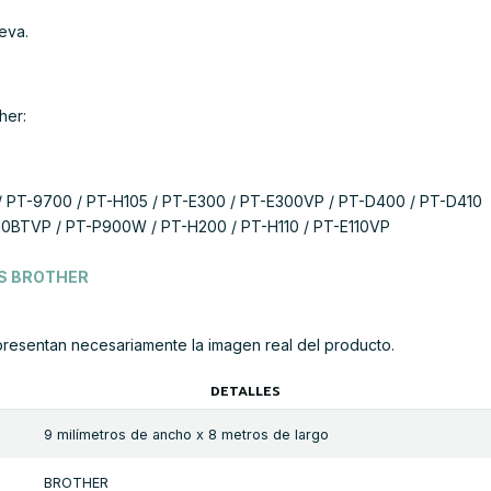
eva.
her:
/ PT-9700 / PT-H105 / PT-E300 / PT-E300VP / PT-D400 / PT-D410
0BTVP / PT-P900W / PT-H200 / PT-H110 / PT-E110VP
AS BROTHER
presentan necesariamente la imagen real del producto.
DETALLES
9 milímetros de ancho x 8 metros de largo
BROTHER