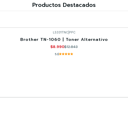
Productos Destacados
LS331TNC
|
PPC
Brother TN-1060 | Toner Alternativo
$8.990
$12.843
5.0
Comprar ahora