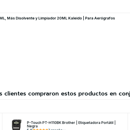
 20ML, Más Disolvente y Limpiador 20ML Kaleido | Para Aerógrafos
s clientes compraron estos productos en con
P-Touch PT-H110BK Brother | Etiquetadora Portátil |
Negra
5.0
1 reseña