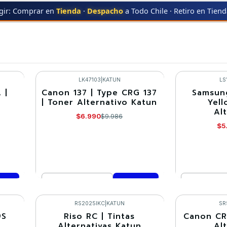
gir: Comprar en
Tienda
·
Despacho
a Todo Chile · Retiro en Tien
Ofertas CD 65 en TodoToner
LK47103
|
KATUN
LS
 |
Canon 137 | Type CRG 137
Samsun
-30%
-30%
| Toner Alternativo Katun
Yell
Al
$6.990
$9.986
$5
Cantidad
Cantidad
Comprar ahora
Co
RS2025IKC
|
KATUN
SR
9S
Riso RC | Tintas
Canon CR
-30%
-30%
Alternativas Katun
Al