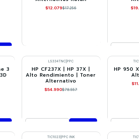
Agotado
$12.079
$19
$17.256
Cantidad
VER DETALLES
Co
LS334TNC
|
PPC
TIC
ne 3
HP CF237X | HP 37X |
HP 950 X
-30%
-15%
 3D
Alto Rendimiento | Toner
Al
Alternativo
$11
$54.990
$78.557
Cantidad
Cantidad
Comprar ahora
Co
TIC1023
|
PPC INK
TIC