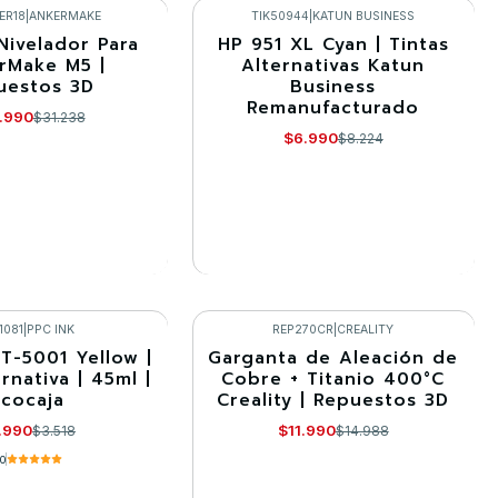
mprar ahora
Comprar ahora
ER18
|
ANKERMAKE
TIK50944
|
KATUN BUSINESS
Nivelador Para
HP 951 XL Cyan | Tintas
-15%
rMake M5 |
Alternativas Katun
uestos 3D
Business
Agotado
Remanufacturado
.990
$31.238
$6.990
$8.224
R DETALLES
VER DETALLES
1081
|
PPC INK
REP270CR
|
CREALITY
T-5001 Yellow |
Garganta de Aleación de
-20%
rnativa | 45ml |
Cobre + Titanio 400°C
Ecocaja
Creality | Repuestos 3D
.990
$11.990
$3.518
$14.988
.0