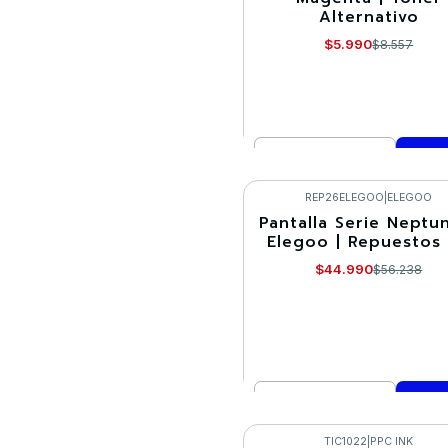
Alternativo
$5.990
$8.557
Cantidad
Comprar ahora
REP26ELEGOO
|
ELEGOO
Pantalla Serie Neptu
-20%
Elegoo | Repuestos
$44.990
$56.238
Cantidad
Comprar ahora
TIC1022
|
PPC INK