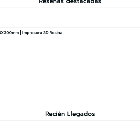
Reseñas destacadas
4X300mm | Impresora 3D Resina
Recién Llegados