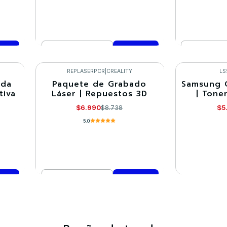
Cantidad
Cantidad
Comprar ahora
Co
REPLASERPCR
|
CREALITY
LS
ada
Paquete de Grabado
Samsung 
-20%
-30%
tiva
Láser | Repuestos 3D
| Tone
Agotado
$6.990
$5
$8.738
5.0
Cantidad
VE
Comprar ahora