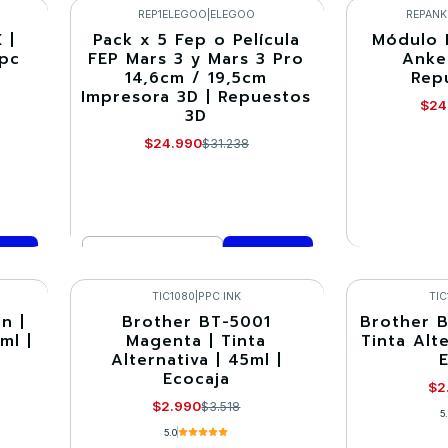
Comprar ahora
Co
REP1ELEGOO
|
ELEGOO
REPANK
 |
Pack x 5 Fep o Película
Módulo 
-20%
-20%
Ppc
FEP Mars 3 y Mars 3 Pro
Anke
14,6cm / 19,5cm
Rep
Agotado
Impresora 3D | Repuestos
$24
3D
$24.990
$31.238
Cantidad
VE
Comprar ahora
TIC1080
|
PPC INK
TIC
n |
Brother BT-5001
Brother B
-15%
-15%
ml |
Magenta | Tinta
Tinta Alte
Alternativa | 45ml |
Ecocaja
$2
$2.990
$3.518
5
5.0