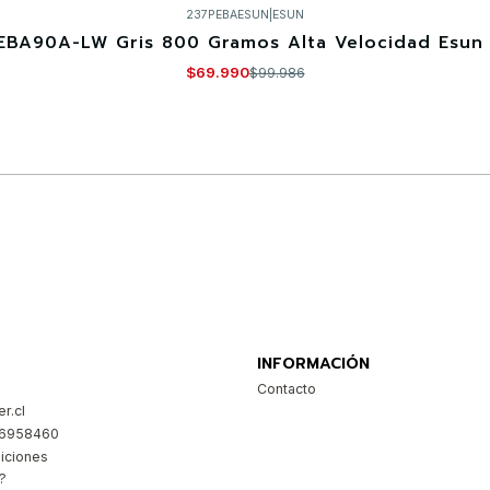
237PEBAESUN
|
ESUN
EBA90A-LW Gris 800 Gramos Alta Velocidad Esun 
$69.990
$99.986
Comprar ahora
INFORMACIÓN
Contacto
r.cl
26958460
iciones
?