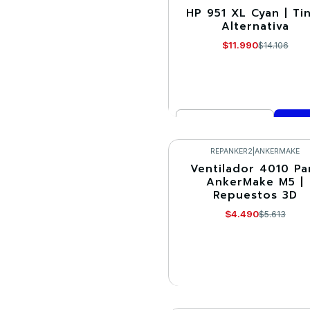
HP 951 XL Cyan | Ti
-15%
Alternativa
$11.990
$14.106
Cantidad
Comprar ahora
REPANKER2
|
ANKERMAKE
Ventilador 4010 Pa
-20%
AnkerMake M5 |
Repuestos 3D
Agotado
$4.490
$5.613
VER DETALLES