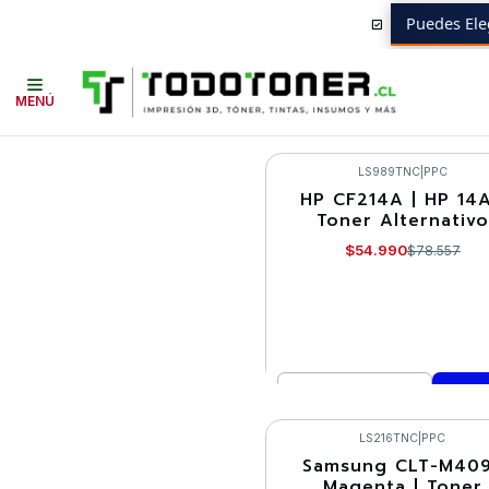
Puedes Ele
Inicio
Ofertas CD 65 en TodoToner
MENÚ
LS989TNC
|
PPC
HP CF214A | HP 14A
-30%
Toner Alternativo
$54.990
$78.557
Cantidad
Comprar ahora
LS216TNC
|
PPC
Samsung CLT-M40
-30%
Magenta | Toner