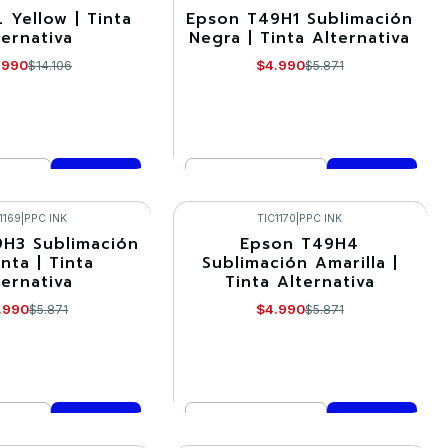
 Yellow | Tinta
Epson T49H1 Sublimación
-15%
ternativa
Negra | Tinta Alternativa
.990
$4.990
$14.106
$5.871
Cantidad
mprar ahora
Comprar ahora
1169
|
PPC INK
TIC1170
|
PPC INK
H3 Sublimación
Epson T49H4
-15%
nta | Tinta
Sublimación Amarilla |
ternativa
Tinta Alternativa
.990
$4.990
$5.871
$5.871
Cantidad