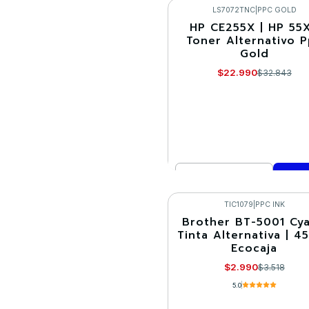
LS7072TNC
|
PPC GOLD
HP CE255X | HP 55X
-30%
Toner Alternativo 
Gold
$22.990
$32.843
Cantidad
Comprar ahora
TIC1079
|
PPC INK
Brother BT-5001 Cya
-15%
Tinta Alternativa | 45
Ecocaja
$2.990
$3.518
5.0