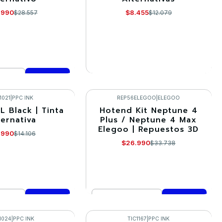
Agotado
.990
$8.455
$28.557
$12.079
VER DETALLES
mprar ahora
1021
|
PPC INK
REP56ELEGOO
|
ELEGOO
L Black | Tinta
Hotend Kit Neptune 4
-20%
ternativa
Plus / Neptune 4 Max
Elegoo | Repuestos 3D
.990
$14.106
$26.990
$33.738
Cantidad
mprar ahora
Comprar ahora
1024
|
PPC INK
TIC1167
|
PPC INK