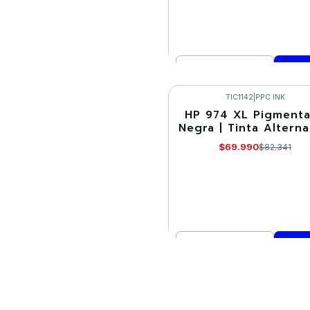
Cantidad
Comprar ahora
TIC1142
|
PPC INK
HP 974 XL Pigment
-15%
Negra | Tinta Alterna
$69.990
$82.341
Cantidad
Comprar ahora