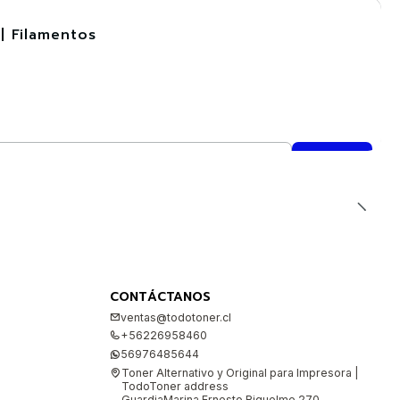
| Filamentos
CONTÁCTANOS
ventas@todotoner.cl
+56226958460
56976485644
Toner Alternativo y Original para Impresora |
TodoToner address
GuardiaMarina Ernesto Riquelme 270