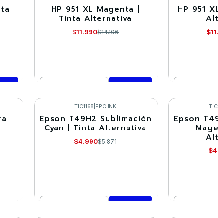
nta
HP 951 XL Magenta |
HP 951 XL
-15%
-15%
Tinta Alternativa
Al
$11.990
$11
$14.106
Cantidad
Cantidad
Comprar ahora
Co
TIC1168
|
PPC INK
TIC
ra
Epson T49H2 Sublimación
Epson T49
-15%
-15%
Cyan | Tinta Alternativa
Mage
Al
$4.990
$5.871
$4
Cantidad
Cantidad