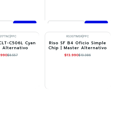
Cantidad
mprar ahora
Comprar ahora
517TNC
|
PPC
RS3071MSR
|
PPC
CLT-C506L Cyan
Riso SF B4 Oficio Simple
-30%
r Alternativo
Chip | Master Alternativo
Agotado
.990
$13.990
$8.557
$19.986
R DETALLES
VER DETALLES