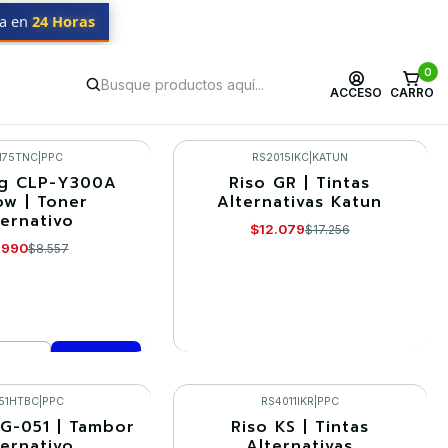
da en
24 Horas
0
ACCESO
CARRO
175TNC
|
PPC
RS2015IKC
|
KATUN
g CLP-Y300A
Riso GR | Tintas
-30%
ow | Toner
Alternativas Katun
ternativo
Agotado
$12.079
$17.256
.990
$8.557
VER DETALLES
mprar ahora
51HTBC
|
PPC
RS4011IKR
|
PPC
G-051 | Tambor
Riso KS | Tintas
-30%
ternativo
Alternativas