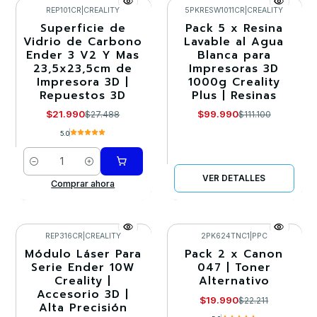
REP101CR
|
CREALITY
5PKRESW1011CR
|
CREALITY
Superficie de
Pack 5 x Resina
-20%
-10%
Vidrio de Carbono
Lavable al Agua
Ender 3 V2 Y Mas
Blanca para
Agotado
23,5x23,5cm de
Impresoras 3D
Impresora 3D |
1000g Creality
Repuestos 3D
Plus | Resinas
$21.990
$99.990
$27.488
$111.100
5.0
Cantidad
VER DETALLES
Comprar ahora
REP316CR
|
CREALITY
2PK624TNC1
|
PPC
Módulo Láser Para
Pack 2 x Canon
-20%
-10%
Serie Ender 10W
047 | Toner
Creality |
Alternativo
Accesorio 3D |
$19.990
$22.211
Alta Precisión