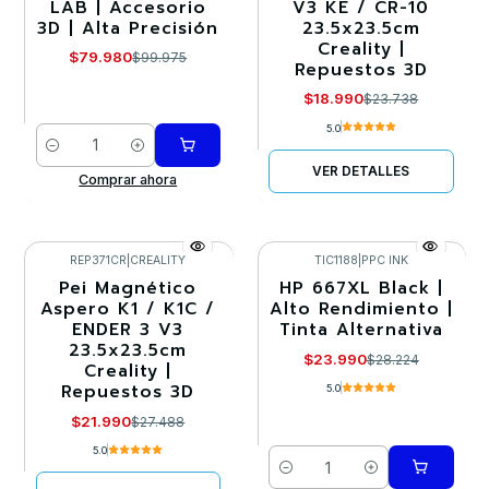
LAB | Accesorio
V3 KE / CR-10
3D | Alta Precisión
23.5x23.5cm
Creality |
$79.980
$99.975
Repuestos 3D
$18.990
$23.738
5.0
Cantidad
VER DETALLES
Comprar ahora
REP371CR
|
CREALITY
TIC1188
|
PPC INK
Pei Magnético
HP 667XL Black |
-20%
-15%
Aspero K1 / K1C /
Alto Rendimiento |
ENDER 3 V3
Tinta Alternativa
Agotado
23.5x23.5cm
$23.990
$28.224
Creality |
Repuestos 3D
5.0
$21.990
$27.488
5.0
Cantidad