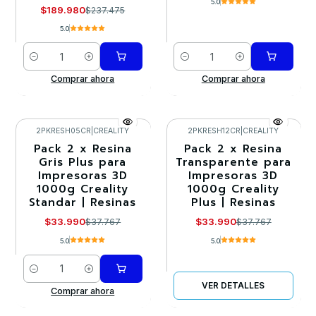
5.0
$189.980
$237.475
5.0
Cantidad
Cantidad
Comprar ahora
Comprar ahora
2PKRESH05CR
|
CREALITY
2PKRESH12CR
|
CREALITY
Pack 2 x Resina
Pack 2 x Resina
-10%
-10%
Gris Plus para
Transparente para
Impresoras 3D
Impresoras 3D
Agotado
1000g Creality
1000g Creality
Standar | Resinas
Plus | Resinas
$33.990
$33.990
$37.767
$37.767
5.0
5.0
Cantidad
VER DETALLES
Comprar ahora