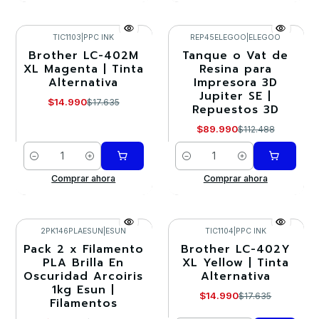
TIC1103
|
PPC INK
REP45ELEGOO
|
ELEGOO
Brother LC-402M
Tanque o Vat de
-15%
-20%
XL Magenta | Tinta
Resina para
Alternativa
Impresora 3D
Jupiter SE |
$14.990
$17.635
Repuestos 3D
$89.990
$112.488
Cantidad
Cantidad
Comprar ahora
Comprar ahora
2PK146PLAESUN
|
ESUN
TIC1104
|
PPC INK
Pack 2 x Filamento
Brother LC-402Y
-10%
-15%
PLA Brilla En
XL Yellow | Tinta
Oscuridad Arcoiris
Alternativa
Agotado
1kg Esun |
$14.990
$17.635
Filamentos