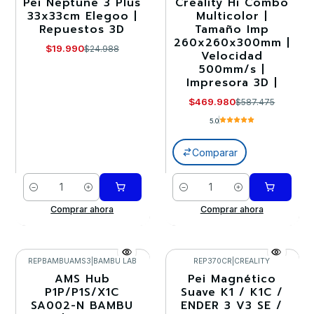
Pei Neptune 3 Plus
Creality Hi Combo
-20%
-20%
33x33cm Elegoo |
Multicolor |
Repuestos 3D
Tamaño Imp
260x260x300mm |
$19.990
$24.988
Velocidad
500mm/s |
Impresora 3D |
$469.980
$587.475
5.0
Comparar
Cantidad
Cantidad
Comprar ahora
Comprar ahora
REPBAMBUAMS3
|
BAMBU LAB
REP370CR
|
CREALITY
AMS Hub
Pei Magnético
-20%
-20%
P1P/P1S/X1C
Suave K1 / K1C /
SA002-N BAMBU
ENDER 3 V3 SE /
Llega el 30/08/2026