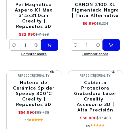
Pei Magnético
CANON 2100 XL
-20%
-15%
Aspero K1 Max
Pigmentada Negra
31.5x31.0cm
| Tinta Alternativa
Creality |
$6.990
$8.224
Repuestos 3D
$32.990
$41.238
Cantidad
Cantidad
Comprar ahora
Comprar ahora
REP320CR
|
CREALITY
REP321CR
|
CREALITY
Hotend de
Cubierta
-20%
-20%
Cerámica Spider
Protectora
Speedy 300°C
Grabadora Láser
Agotado
Agotado
Creality |
Creality |
Repuestos 3D
Accesorio 3D |
Alta Precisión
$54.990
$68.738
$69.990
$87.488
5.0
5.0