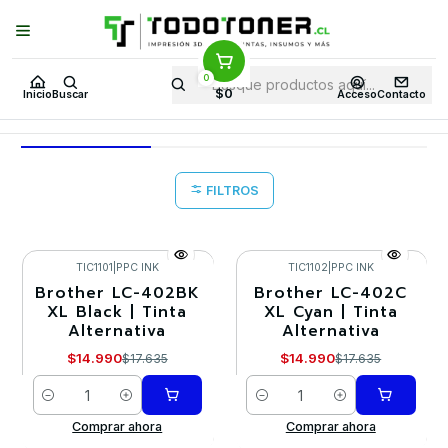
Puedes Elegir: Comprar en
Tienda
·
Despacho
a Todo Chile · Retiro en
Tienda en
24 Horas
0
Inicio
Ofertas CD 30 en TodoToner
$0
Inicio
Buscar
Acceso
Contacto
Ofertas CD 30 en TodoToner
FILTROS
TIC1101
|
PPC INK
TIC1102
|
PPC INK
Brother LC-402BK
Brother LC-402C
-15%
-15%
XL Black | Tinta
XL Cyan | Tinta
Alternativa
Alternativa
$14.990
$14.990
$17.635
$17.635
Cantidad
Cantidad
Comprar ahora
Comprar ahora