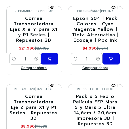
REPBAMBU19
|
BAMBU LAB
PKC1060/61/62
|
PPC INK
Correa
Epson 504 | Pack
-20%
-10%
Transportadora
Colores | Cyan
Ejes X e Y para X1
Magenta Yellow |
y P1 Series |
Tinta Alternativa |
Repuestos 3D
Ecocaja | Ppc Ink
$21.990
$4.990
$27.488
$5.544
Cantidad
Cantidad
Comprar ahora
Comprar ahora
REPBAMBU20
|
BAMBU LAB
REP65ELEGOO
|
ELEGOO
Correa
Pack x 5 Fep o
-20%
-20%
Transportadora
Película FEP Mars
Eje Z para X1 y P1
5 y Mars 5 Ultra
Series | Repuestos
14,6cm / 20,6cm
3D
Impresora 3D |
Repuestos 3D
$8.990
$11.238