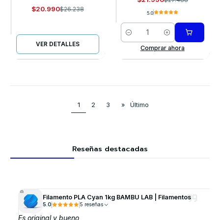
$20.990
$26.238
5.0
Cantidad
VER DETALLES
Comprar ahora
1
2
3
»
Último
Reseñas destacadas
Filamento PLA Cyan 1kg BAMBU LAB | Filamentos
5.0
5 reseñas
Es original y bueno