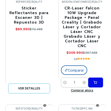
REP881CR
|
CREALITY
IM3DFAL10WCOMBO
|
CREALITY
Sticker
CR-Laser Falcon
-20%
-20%
Reflectantes para
10W Upgrade
Escaner 3D |
Package + Panal
Agotado
Repuestos 3D
Creality | Grabado
Láser y Cortador
$89.990
$112.488
Láser CNC
Grabado Láser y
Cortador Láser
CNC
$309.990
$387.488
5.0
Comparar
Cantidad
VER DETALLES
Comprar ahora
REP373CR
|
CREALITY
TIC1163
|
PPC INK