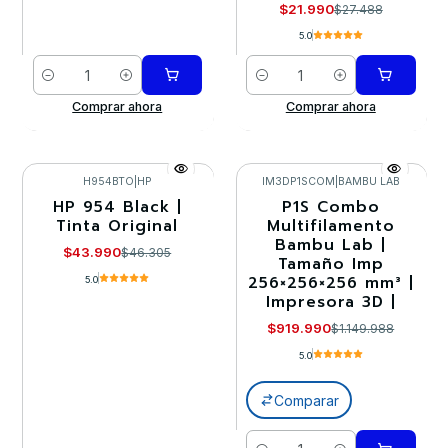
$21.990
$27.488
5.0
Cantidad
Cantidad
Comprar ahora
Comprar ahora
H954BTO
|
HP
IM3DP1SCOM
|
BAMBU LAB
HP 954 Black |
P1S Combo
-5%
-20%
Tinta Original
Multifilamento
Bambu Lab |
Agotado
$43.990
$46.305
Tamaño Imp
256×256×256 mm³ |
5.0
Impresora 3D |
$919.990
$1.149.988
5.0
Comparar