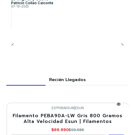
Patricio Collao Caiconte
07-10-2025
Recién Llegados
237PEBAESUN
|
ESUN
Filamento PEBA90A-LW Gris 800 Gramos
-30%
Alta Velocidad Esun | Filamentos
$69.990
$99.986