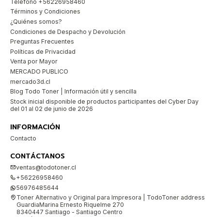
Teléfono +56226958460
Términos y Condiciones
¿Quiénes somos?
Condiciones de Despacho y Devolución
Preguntas Frecuentes
Políticas de Privacidad
Venta por Mayor
MERCADO PUBLICO
mercado3d.cl
Blog Todo Toner | Información útil y sencilla
Stock inicial disponible de productos participantes del Cyber Day
del 01 al 02 de junio de 2026
INFORMACIÓN
Contacto
CONTÁCTANOS
ventas@todotoner.cl
+56226958460
56976485644
Toner Alternativo y Original para Impresora | TodoToner address
GuardiaMarina Ernesto Riquelme 270
8340447 Santiago - Santiago Centro