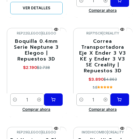
Cantidad
VER DETALLES
Comprar ahora
REP22ELEGOO
|
ELEGOO
REP715CR
|
CREALITY
Boquilla 0.4mm
Correa
-20%
-20%
Serie Neptune 3
Transportadora
Elegoo |
Eje X Ender 3 V3
Repuestos 3D
KE y Ender 3 V3
SE Creality |
$2.190
$2.738
Repuestos 3D
$3.890
$4.863
5.0
Cantidad
Cantidad
Comprar ahora
Comprar ahora
REP29ELEGOO
|
ELEGOO
IM3DHICOMBO
|
CREALITY