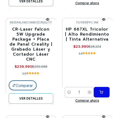
VER DETALLES
Comprar ahora
IM3DFAL5WCOMBO
|
CREALITY
TIC1189
|
PPC INK
CR-Laser Falcon
HP 667XL Tricolor
-20%
-15%
5W Upgrade
| Alto Rendimiento
Package + Placa
| Tinta Alternativa
Llega el 30/08/2026
de Panal Creality |
$23.990
$28.224
Grabado Láser y
Cortador Láser
5.0
CNC
$239.990
$299.988
5.0
Comparar
Cantidad
VER DETALLES
Comprar ahora