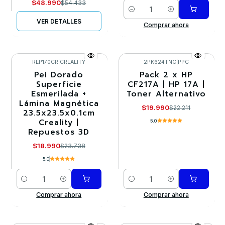
$48.990
$54.433
Cantidad
VER DETALLES
Comprar ahora
REP170CR
|
CREALITY
2PK624TNC
|
PPC
Pei Dorado
Pack 2 x HP
-20%
-10%
Superficie
CF217A | HP 17A |
Esmerilada +
Toner Alternativo
Lámina Magnética
$19.990
$22.211
23.5x23.5x0.1cm
Creality |
5.0
Repuestos 3D
$18.990
$23.738
5.0
Cantidad
Cantidad
Comprar ahora
Comprar ahora