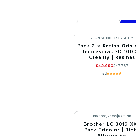
Cantidad
Comprar ahora
2PKRESG1001CR
|
CREALITY
Pack 2 x Resina Gris 
-10%
Impresoras 3D 100
Creality | Resinas
Agotado
$42.990
$47.767
5.0
VER DETALLES
PKC1091/92/93
|
PPC INK
Brother LC-3019 X
-10%
Pack Tricolor | Tin
Alternativa