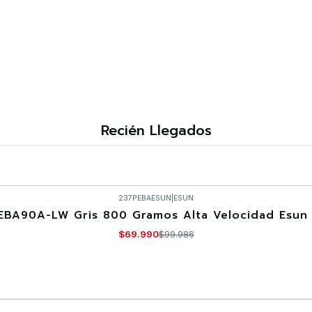
Recién Llegados
237PEBAESUN
|
ESUN
EBA90A-LW Gris 800 Gramos Alta Velocidad Esun 
$69.990
$99.986