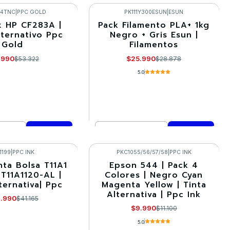
VER DETALLES
mprar ahora
44TNC
|
PPC GOLD
PK111Y300ESUN
|
ESUN
x HP CF283A |
Pack Filamento PLA+ 1kg
-10%
lternativo Ppc
Negro + Gris Esun |
Gold
Filamentos
.990
$25.990
$53.322
$28.878
5.0
Cantidad
mprar ahora
Comprar ahora
1199
|
PPC INK
PKC1055/56/57/58
|
PPC INK
nta Bolsa T11A1
Epson 544 | Pack 4
-10%
 T11A1120-AL |
Colores | Negro Cyan
ternativa| Ppc
Magenta Yellow | Tinta
Alternativa | Ppc Ink
.990
$41.165
$9.990
$11.100
5.0