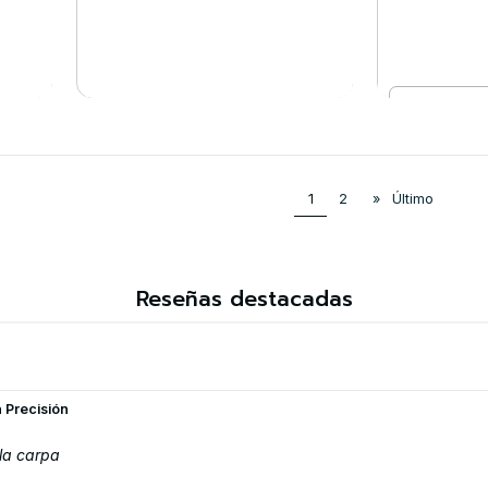
Cantidad
VER DETALLES
Co
1
2
»
Último
Reseñas destacadas
a Precisión
la carpa