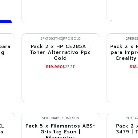
Cantidad
VER DETALLES
Co
2PK7003TNC
|
PPC GOLD
2PKRE
para
Pack 2 x HP CE285A |
Pack 2 x R
-10%
-10%
0g
Toner Alternativo Ppc
para Impr
Gold
Creality
Agotado
Agotado
$19.990
$18
$22.211
VER DETALLES
VE
5PK138ABSESUN
|
ESUN
2PK34
XL
Pack 5 x Filamentos ABS+
Pack 2 
-10%
-10%
ta
Gris 1kg Esun |
3479 | 
Filamentos
Agotado