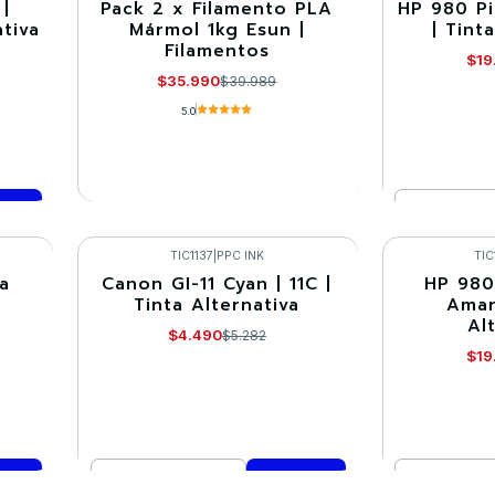
|
Pack 2 x Filamento PLA
HP 980 P
-10%
-15%
ativa
Mármol 1kg Esun |
| Tint
Filamentos
Agotado
$19
$35.990
$39.989
5.0
Cantidad
VER DETALLES
Co
TIC1137
|
PPC INK
TIC
a
Canon GI-11 Cyan | 11C |
HP 980
-15%
-15%
Tinta Alternativa
Amari
Al
$4.490
$5.282
$19
Cantidad
Cantidad