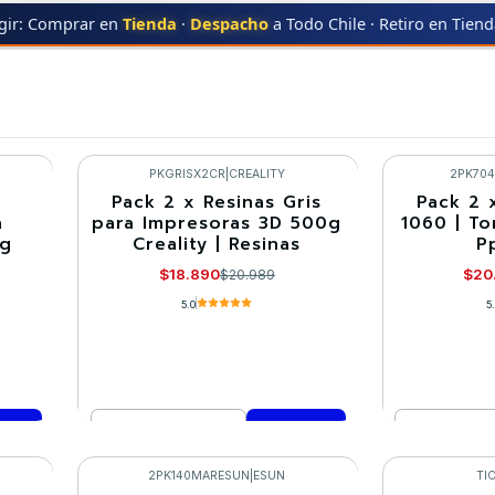
gir: Comprar en
Tienda
·
Despacho
a Todo Chile · Retiro en Tien
Ofertas CD 20 en TodoToner
PKGRISX2CR
|
CREALITY
2PK70
Pack 2 x Resinas Gris
Pack 2 
-10%
-10%
a
para Impresoras 3D 500g
1060 | To
0g
Creality | Resinas
P
$18.890
$20
$20.989
5.0
5
Cantidad
Cantidad
Comprar ahora
Co
2PK140MARESUN
|
ESUN
TIC