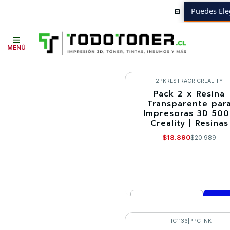
Puedes Ele
Inicio
Ofertas CD 20 en TodoToner
MENÚ
2PKRESTRACR
|
CREALITY
Pack 2 x Resina
-10%
Transparente par
Impresoras 3D 50
Creality | Resinas
$18.890
$20.989
Cantidad
Comprar ahora
TIC1136
|
PPC INK