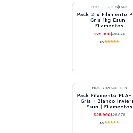
VER DETALLES
2PK300PLAESUN
|
ESUN
Pack 2 x Filamento 
-10%
Gris 1kg Esun |
Filamentos
Agotado
$25.990
$28.878
5.0
VER DETALLES
PK300Y112ESUN
|
ESUN
Pack Filamento PLA+
-10%
Gris + Blanco Invie
Esun | Filamentos
Agotado
$25.990
$28.878
5.0