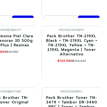
Cantidad
mprar ahora
Comprar ahora
SH19CR
|
CREALITY
PKC1352/3/4/5
|
PPC
esina Piel Clara
Pack Brother TN-219XL
-10%
esoras 3D 500g
Black + TN-219XL Cyan +
 Plus | Resinas
TN-219XL Yellow + TN-
Agotado
219XL Magenta | Toner
.890
$20.989
Alternativo
$129.990
$144.433
R DETALLES
VER DETALLES
79TNO
|
BROTHER
PK552Y3601
|
PPC
x Brother TN-
Pack Brother Toner TN-
-10%
Toner Original
3479 + Tambor DR-3460
PPC | Toner y Tambor