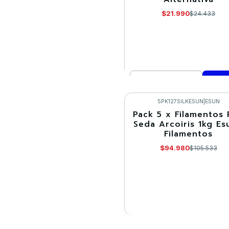
$21.990
$24.433
Cantidad
Comprar ahora
5PK127SILKESUN
|
ESUN
Pack 5 x Filamentos
-10%
Seda Arcoiris 1kg Es
Filamentos
Agotado
$94.980
$105.533