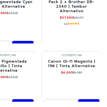
igmentada Cyan
Pack 2 x Brother DR-
-10%
a Alternativa
2340 | Tambor
Alternativo
Agotado
.990
$23.518
$37.990
$42.211
5.0
VER DETALLES
mprar ahora
1153
|
PPC INK
TIC1138
|
PPC INK
 Pigmentada
Canon GI-11 Magenta |
-15%
llo | Tinta
11M | Tinta Alternativa
ternativa
$4.490
$5.282
.990
$23.518
Cantidad