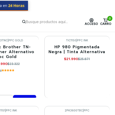
da en
24 Horas
0
ACCESO
CARRO
43TNC
|
PPC GOLD
TIC1150
|
PPC INK
x Brother TN-
HP 980 Pigmentada
-15%
ner Alternativo
Negra | Tinta Alternativa
pc Gold
Agotado
$21.990
$25.871
.990
$23.322
.0
VER DETALLES
mprar ahora
1151
|
PPC INK
2PK3600TBC
|
PPC