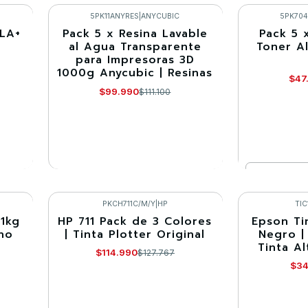
Comprar ahora
Co
5PK11ANYRES
|
ANYCUBIC
5PK70
PLA+
Pack 5 x Resina Lavable
Pack 5 
-10%
-10%
al Agua Transparente
Toner A
para Impresoras 3D
Agotado
1000g Anycubic | Resinas
$47
$99.990
$111.100
Cantidad
VER DETALLES
Co
PKCH711C/M/Y
|
HP
TIC
 1kg
HP 711 Pack de 3 Colores
Epson Ti
-10%
-15%
rno
| Tinta Plotter Original
Negro |
Tinta Al
Agotado
$114.990
$127.767
$34