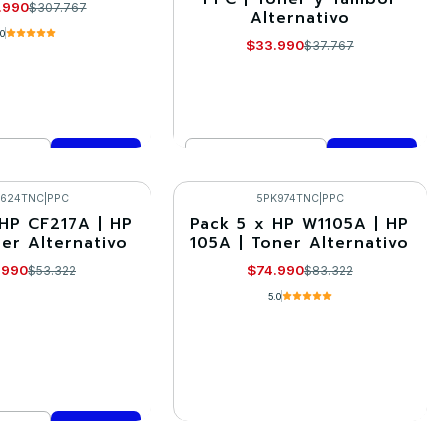
.990
$307.767
Alternativo
.0
$33.990
$37.767
Cantidad
mprar ahora
Comprar ahora
K624TNC
|
PPC
5PK974TNC
|
PPC
 HP CF217A | HP
Pack 5 x HP W1105A | HP
-10%
ner Alternativo
105A | Toner Alternativo
Agotado
.990
$74.990
$53.322
$83.322
5.0