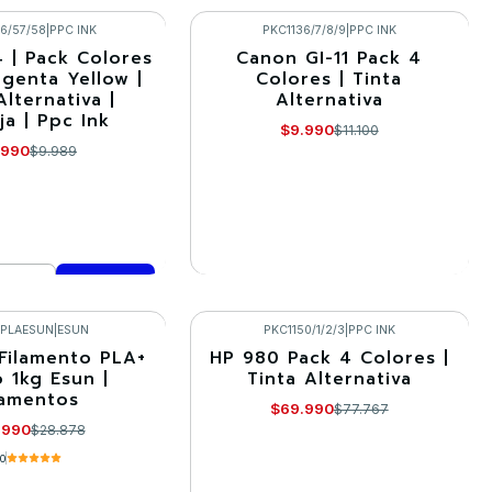
mprar ahora
Comprar ahora
6/57/58
|
PPC INK
PKC1136/7/8/9
|
PPC INK
 | Pack Colores
Canon GI-11 Pack 4
-10%
agenta Yellow |
Colores | Tinta
Alternativa |
Alternativa
Agotado
ja | Ppc Ink
$9.990
$11.100
.990
$9.989
VER DETALLES
mprar ahora
1PLAESUN
|
ESUN
PKC1150/1/2/3
|
PPC INK
 Filamento PLA+
HP 980 Pack 4 Colores |
-10%
 1kg Esun |
Tinta Alternativa
lamentos
$69.990
$77.767
.990
$28.878
.0