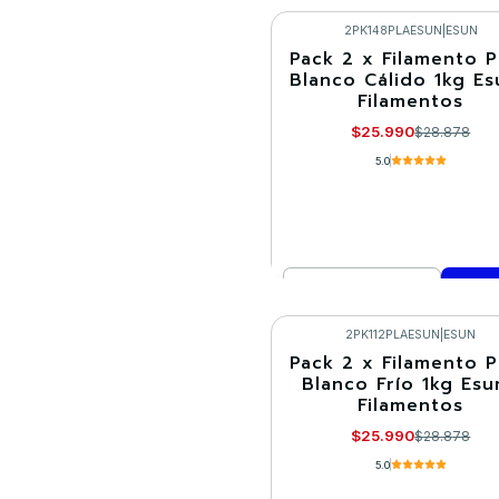
Comprar ahora
2PK148PLAESUN
|
ESUN
Pack 2 x Filamento 
-10%
Blanco Cálido 1kg Es
Filamentos
$25.990
$28.878
5.0
Cantidad
Comprar ahora
2PK112PLAESUN
|
ESUN
Pack 2 x Filamento 
-10%
Blanco Frío 1kg Esu
Filamentos
$25.990
$28.878
5.0