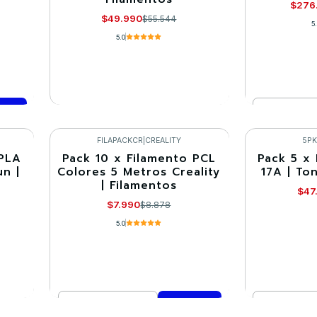
$276
$49.990
$55.544
5
5.0
Cantidad
VER DETALLES
Co
FILAPACKCR
|
CREALITY
5P
 PLA
Pack 10 x Filamento PCL
Pack 5 x
-10%
-10%
un |
Colores 5 Metros Creality
17A | To
| Filamentos
$47
$7.990
$8.878
5.0
Cantidad
Cantidad