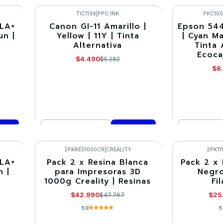
Comprar ahora
Co
TIC1139
|
PPC INK
PKC105
PLA+
Canon GI-11 Amarillo |
Epson 544
-15%
-10%
un |
Yellow | 11Y | Tinta
| Cyan M
Alternativa
Tinta 
Ecoca
$4.490
$5.282
$8
Cantidad
Cantidad
Comprar ahora
Co
2PKRES1000CR
|
CREALITY
2PK11
PLA+
Pack 2 x Resina Blanca
Pack 2 x
-10%
-10%
n |
para Impresoras 3D
Negro
1000g Creality | Resinas
Fi
Agotado
$42.990
$25
$47.767
5.0
5