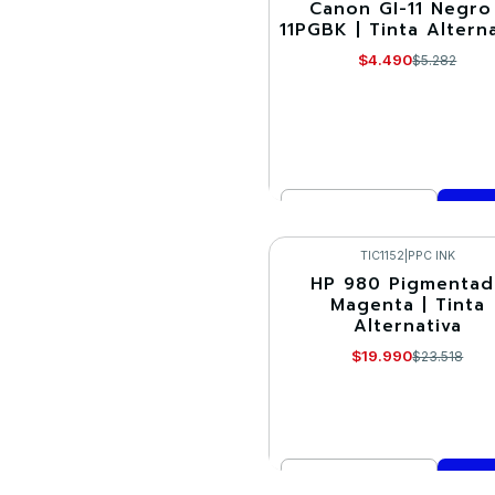
Canon GI-11 Negro 
-15%
11PGBK | Tinta Altern
$4.490
$5.282
Cantidad
Comprar ahora
TIC1152
|
PPC INK
HP 980 Pigmentad
-15%
Magenta | Tinta
Alternativa
$19.990
$23.518
Cantidad