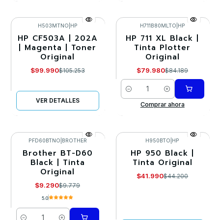
H503MTNO
|
HP
H711B80MLTO
|
HP
HP CF503A | 202A
HP 711 XL Black |
-5%
-5%
| Magenta | Toner
Tinta Plotter
Original
Original
Agotado
$99.990
$79.980
$105.253
$84.189
Cantidad
VER DETALLES
Comprar ahora
PFD60BTNO
|
BROTHER
H950BTO
|
HP
Brother BT-D60
HP 950 Black |
-5%
-5%
Black | Tinta
Tinta Original
Original
Agotado
$41.990
$44.200
$9.290
$9.779
5.0