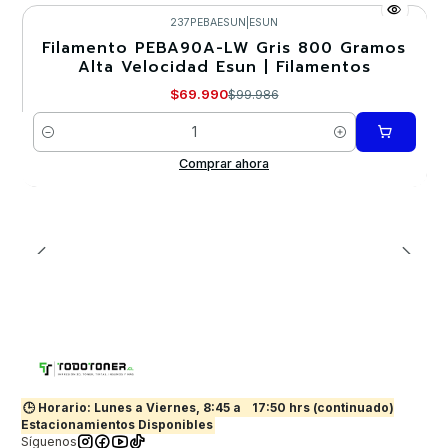
237PEBAESUN
|
ESUN
Filamento PEBA90A-LW Gris 800 Gramos
-30%
Alta Velocidad Esun | Filamentos
$69.990
$99.986
Cantidad
Comprar ahora
🕒 Horario: Lunes a Viernes, 8:45 a
17:50 hrs (continuado)
Estacionamientos Disponibles
Síguenos