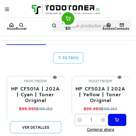
Puedes Elegir: Comprar en
Tienda
·
Despacho
a Todo Chile · Retiro en
Tienda en
24 Horas
0
Inicio
CBD 6
$0
Inicio
Buscar
Acceso
Contacto
CBD 6
FILTROS
H501CTNO
|
HP
H502YTNO
|
HP
HP CF501A | 202A
HP CF502A | 202A
-5%
-5%
| Cyan | Toner
| Yellow | Toner
Original
Original
Agotado
$99.990
$99.990
$105.253
$105.253
Cantidad
VER DETALLES
Comprar ahora