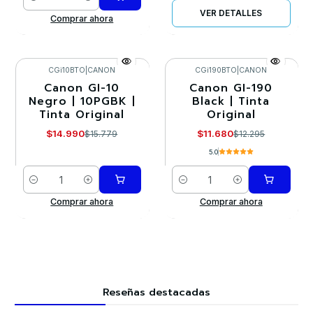
Cantidad
VER DETALLES
Comprar ahora
CGi10BTO
|
CANON
CGi190BTO
|
CANON
Canon GI-10
Canon GI-190
-5%
-5%
Negro | 10PGBK |
Black | Tinta
Tinta Original
Original
$14.990
$11.680
$15.779
$12.295
5.0
Cantidad
Cantidad
Comprar ahora
Comprar ahora
Reseñas destacadas