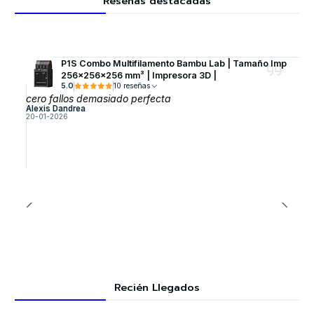
Reseñas destacadas
P1S Combo Multifilamento Bambu Lab | Tamaño Imp
256×256×256 mm³ | Impresora 3D |
5.0
10 reseñas
cero fallos demasiado perfecta
Alexis Dandrea
20-01-2026
Recién Llegados