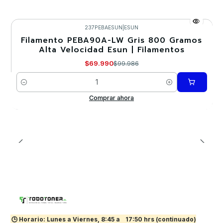
237PEBAESUN
|
ESUN
Filamento PEBA90A-LW Gris 800 Gramos
-30%
Alta Velocidad Esun | Filamentos
$69.990
$99.986
Cantidad
Comprar ahora
🕒 Horario: Lunes a Viernes, 8:45 a
17:50 hrs (continuado)