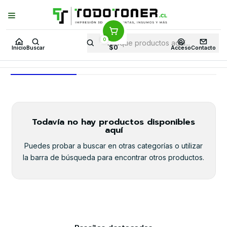
Puedes Elegir: Comprar en
Tienda
·
Despacho
a Todo Chile · Retiro en
Tienda en
24 Horas
0
Inicio
BF NOV25 43
$0
Inicio
Buscar
Acceso
Contacto
BF NOV25 43
Todavía no hay productos disponibles
aquí
Puedes probar a buscar en otras categorías o utilizar
la barra de búsqueda para encontrar otros productos.