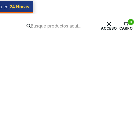
da en
24 Horas
0
ACCESO
CARRO