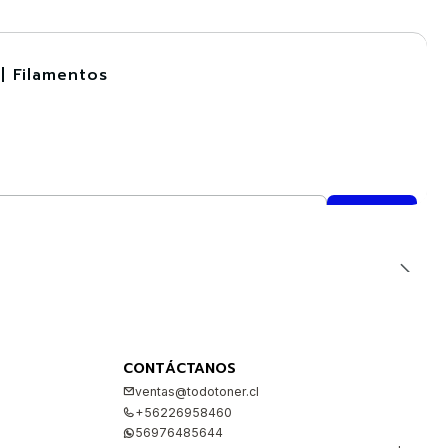
| Filamentos
CONTÁCTANOS
ventas@todotoner.cl
+56226958460
56976485644