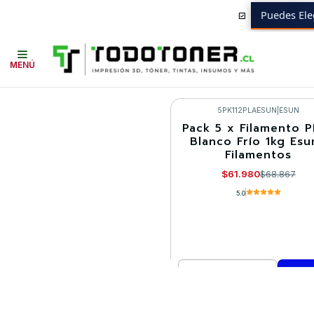
Puedes Ele
Inicio
BF NOV25 13
MENÚ
5PK112PLAESUN
|
ESUN
Pack 5 x Filamento 
-10%
Blanco Frío 1kg Esu
Filamentos
$61.980
$68.867
5.0
Cantidad
Comprar ahora