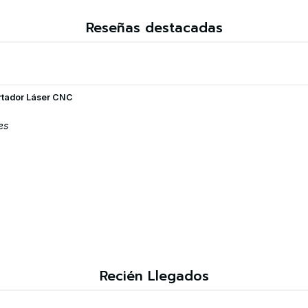
Reseñas destacadas
rtador Láser CNC
es
Recién Llegados