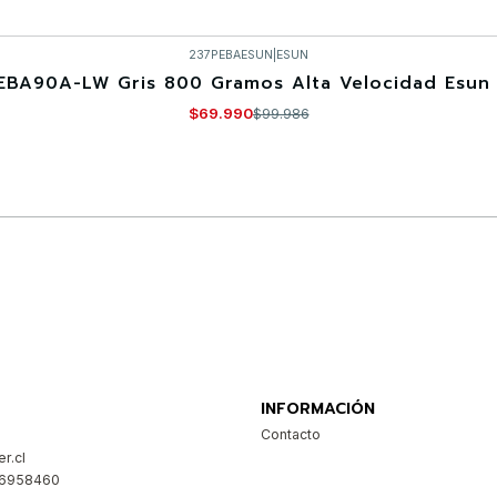
237PEBAESUN
|
ESUN
EBA90A-LW Gris 800 Gramos Alta Velocidad Esun 
$69.990
$99.986
Comprar ahora
INFORMACIÓN
Contacto
r.cl
26958460