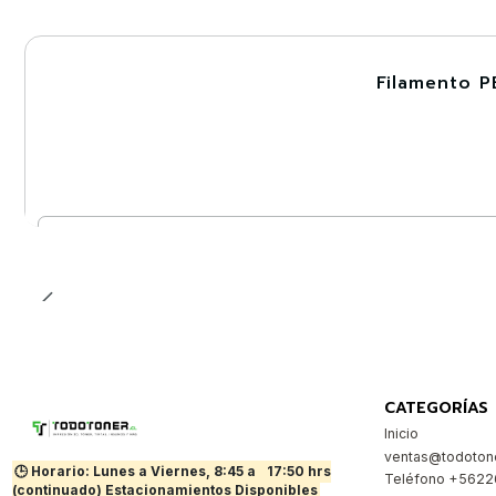
Filamento P
-30%
Cantidad
CATEGORÍAS
Inicio
ventas@todotone
🕒 Horario: Lunes a Viernes, 8:45 a
17:50 hrs
Teléfono +562
(continuado) Estacionamientos Disponibles